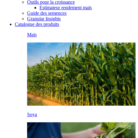
Outils pour la croissance
Estimateur rendement maïs
Guide des semences
Granular Insights
Catalogue des produits
Maïs
Soya