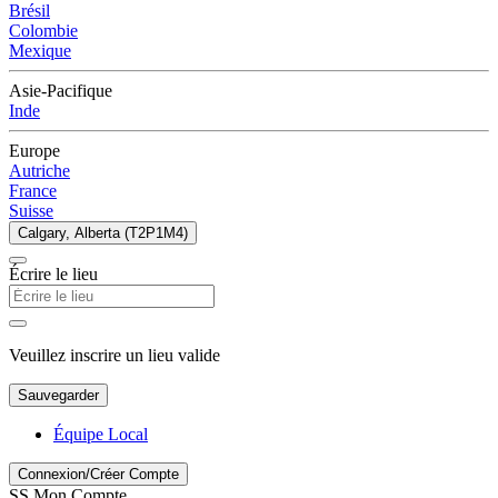
Brésil
Colombie
Mexique
Asie-Pacifique
Inde
Europe
Autriche
France
Suisse
Calgary, Alberta (T2P1M4)
Écrire le lieu
Veuillez inscrire un lieu valide
Sauvegarder
Équipe Local
Connexion/Créer Compte
SS
Mon Compte