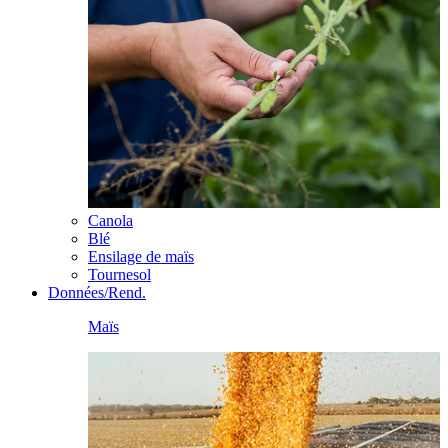
Canola
Blé
Ensilage de maïs
Tournesol
Données/Rend.
Maïs