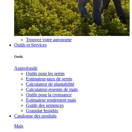
Trouvez votre agronome
Outils et Services
Outils
Approfondir
Outils pour les semis
Estimateur-taux de semis
Calculateur de plantabilité
Calculateur-resemis de maïs
Outils pour la croissance
Estimateur rendement maïs
Guide des semences
Granular Insights
Catalogue des produits
Maïs