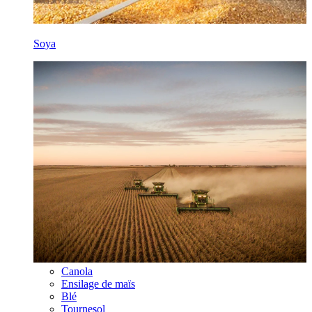
Soya
Canola
Ensilage de maïs
Blé
Tournesol