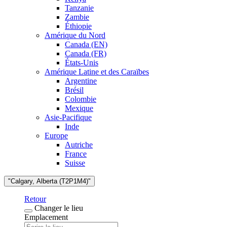
Tanzanie
Zambie
Éthiopie
Amérique du Nord
Canada (EN)
Canada (FR)
États-Unis
Amérique Latine et des Caraïbes
Argentine
Brésil
Colombie
Mexique
Asie-Pacifique
Inde
Europe
Autriche
France
Suisse
"Calgary, Alberta (T2P1M4)"
Retour
Changer le lieu
Emplacement