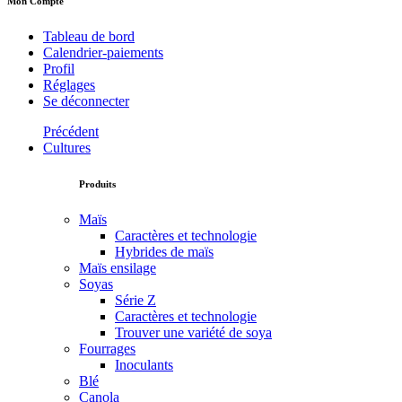
Mon Compte
Tableau de bord
Calendrier-paiements
Profil
Réglages
Se déconnecter
Précédent
Cultures
Produits
Maïs
Caractères et technologie
Hybrides de maïs
Maïs ensilage
Soyas
Série Z
Caractères et technologie
Trouver une variété de soya
Fourrages
Inoculants
Blé
Canola