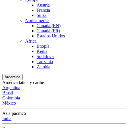
Austria
Francia
Suiza
Norteamérica
Canadá (EN)
Canadá (FR)
Estados Unidos
África
Etiopía
Kenia
Sudáfrica
Tanzania
Zambia
Argentina
América latina y caribe
Argentina
Brasil
Colombia
México
Asia pacifico
India