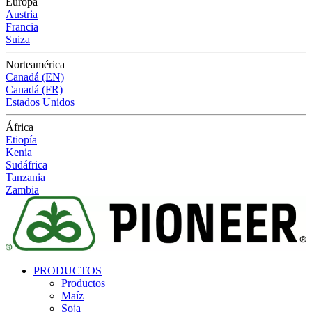
Europa
Austria
Francia
Suiza
Norteamérica
Canadá (EN)
Canadá (FR)
Estados Unidos
África
Etiopía
Kenia
Sudáfrica
Tanzania
Zambia
PRODUCTOS
Productos
Maíz
Soja