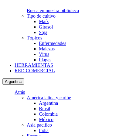
Busca en nuestra biblioteca
Tipo de cultivo
Maíz
Girasol
Soja
Tópicos
Enfermedades
Malezas
Virus
Plagas
HERRAMIENTAS
RED COMERCIAL
Argentina
Atrás
América latina y caribe
Argentina
Brasil
Colombia
México
Asia pacifico
India
Europa