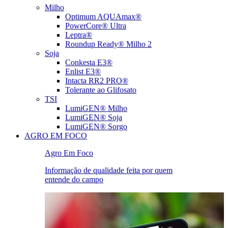
Milho
Optimum AQUAmax®
PowerCore® Ultra
Leptra®
Roundup Ready® Milho 2
Soja
Conkesta E3®
Enlist E3®
Intacta RR2 PRO®
Tolerante ao Glifosato
TSI
LumiGEN® Milho
LumiGEN® Soja
LumiGEN® Sorgo
AGRO EM FOCO
Agro Em Foco
Informação de qualidade feita por quem
entende do campo