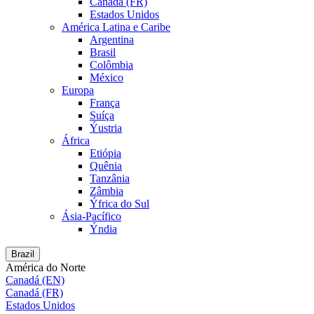
Canadá (FR)
Estados Unidos
América Latina e Caribe
Argentina
Brasil
Colômbia
México
Europa
França
Suíça
Ýustria
África
Etiópia
Quênia
Tanzânia
Zâmbia
Ýfrica do Sul
Ásia-Pacífico
Ýndia
Brazil
América do Norte
Canadá (EN)
Canadá (FR)
Estados Unidos