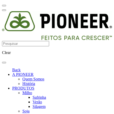
Clear
Back
A PIONEER
Quem Somos
História
PRODUTOS
Milho
Safrinha
Verão
Silagem
Soja