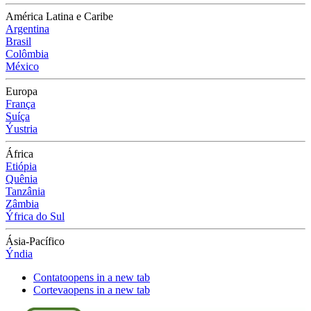
América Latina e Caribe
Argentina
Brasil
Colômbia
México
Europa
França
Suíça
Ýustria
África
Etiópia
Quênia
Tanzânia
Zâmbia
Ýfrica do Sul
Ásia-Pacífico
Ýndia
Contato
opens in a new tab
Corteva
opens in a new tab