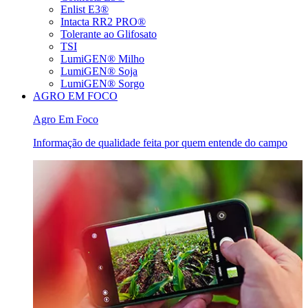
Enlist E3®
Intacta RR2 PRO®
Tolerante ao Glifosato
TSI
LumiGEN® Milho
LumiGEN® Soja
LumiGEN® Sorgo
AGRO EM FOCO
Agro Em Foco
Informação de qualidade feita por quem entende do campo