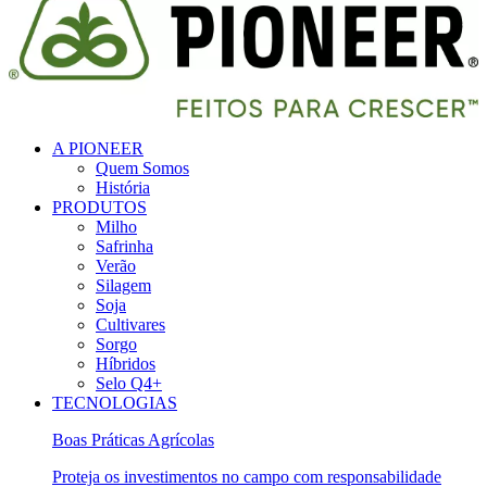
A PIONEER
Quem Somos
História
PRODUTOS
Milho
Safrinha
Verão
Silagem
Soja
Cultivares
Sorgo
Híbridos
Selo Q4+
TECNOLOGIAS
Boas Práticas Agrícolas
Proteja os investimentos no campo com responsabilidade