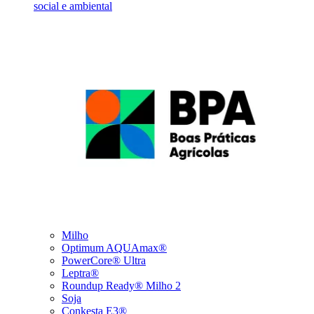
social e ambiental
Milho
Optimum AQUAmax®
PowerCore® Ultra
Leptra®
Roundup Ready® Milho 2
Soja
Conkesta E3®