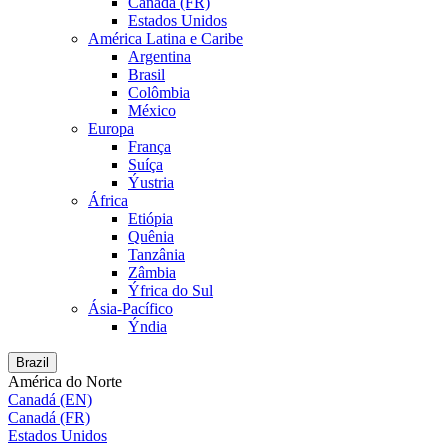
Canadá (FR)
Estados Unidos
América Latina e Caribe
Argentina
Brasil
Colômbia
México
Europa
França
Suíça
Ýustria
África
Etiópia
Quênia
Tanzânia
Zâmbia
Ýfrica do Sul
Ásia-Pacífico
Ýndia
Brazil
América do Norte
Canadá (EN)
Canadá (FR)
Estados Unidos