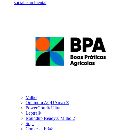
social e ambiental
Milho
Optimum AQUAmax®
PowerCore® Ultra
Leptra®
Roundup Ready® Milho 2
Soja
Conkesta E3®