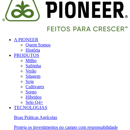
A PIONEER
Quem Somos
História
PRODUTOS
Milho
Safrinha
Verão
Silagem
Soja
Cultivares
Sorgo
Híbridos
Selo Q4+
TECNOLOGIAS
Boas Práticas Agrícolas
Proteja os investimentos no campo com responsabilidade