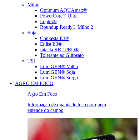
Milho
Optimum AQUAmax®
PowerCore® Ultra
Leptra®
Roundup Ready® Milho 2
Soja
Conkesta E3®
Enlist E3®
Intacta RR2 PRO®
Tolerante ao Glifosato
TSI
LumiGEN® Milho
LumiGEN® Soja
LumiGEN® Sorgo
AGRO EM FOCO
Agro Em Foco
Informação de qualidade feita por quem
entende do campo