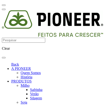
Clear
Back
A PIONEER
Quem Somos
História
PRODUTOS
Milho
Safrinha
Verão
Silagem
Soja