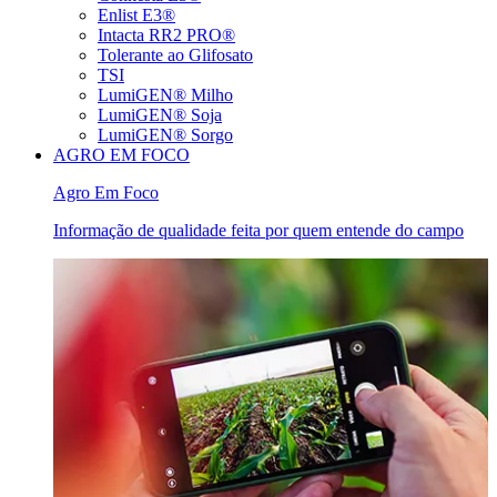
Enlist E3®
Intacta RR2 PRO®
Tolerante ao Glifosato
TSI
LumiGEN® Milho
LumiGEN® Soja
LumiGEN® Sorgo
AGRO EM FOCO
Agro Em Foco
Informação de qualidade feita por quem entende do campo