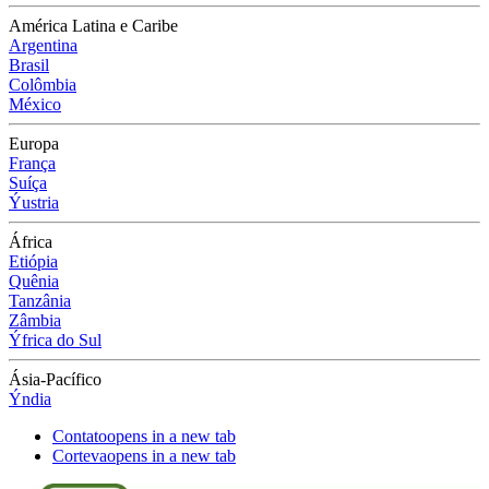
América Latina e Caribe
Argentina
Brasil
Colômbia
México
Europa
França
Suíça
Ýustria
África
Etiópia
Quênia
Tanzânia
Zâmbia
Ýfrica do Sul
Ásia-Pacífico
Ýndia
Contato
opens in a new tab
Corteva
opens in a new tab