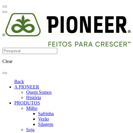
Clear
Back
A PIONEER
Quem Somos
História
PRODUTOS
Milho
Safrinha
Verão
Silagem
Soja