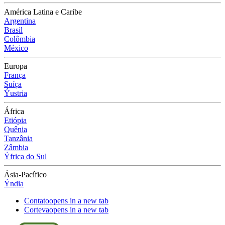
América Latina e Caribe
Argentina
Brasil
Colômbia
México
Europa
França
Suíça
Ýustria
África
Etiópia
Quênia
Tanzânia
Zâmbia
Ýfrica do Sul
Ásia-Pacífico
Ýndia
Contato
opens in a new tab
Corteva
opens in a new tab