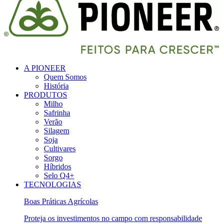
A PIONEER
Quem Somos
História
PRODUTOS
Milho
Safrinha
Verão
Silagem
Soja
Cultivares
Sorgo
Híbridos
Selo Q4+
TECNOLOGIAS
Boas Práticas Agrícolas
Proteja os investimentos no campo com responsabilidade