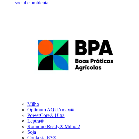
social e ambiental
Milho
Optimum AQUAmax®
PowerCore® Ultra
Leptra®
Roundup Ready® Milho 2
Soja
Conkesta E3®