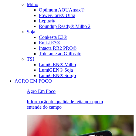
Milho
Optimum AQUAmax®
PowerCore® Ultra
Leptra®
Roundup Ready® Milho 2
Soja
Conkesta E3®
Enlist E3®
Intacta RR2 PRO®
Tolerante ao Glifosato
TSI
LumiGEN® Milho
LumiGEN® Soja
LumiGEN® Sorgo
AGRO EM FOCO
Agro Em Foco
Informação de qualidade feita por quem
entende do campo