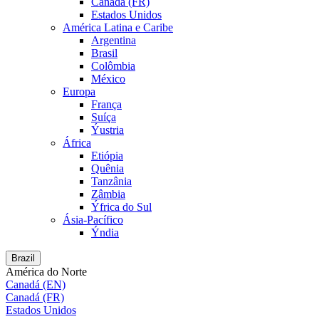
Canadá (FR)
Estados Unidos
América Latina e Caribe
Argentina
Brasil
Colômbia
México
Europa
França
Suíça
Ýustria
África
Etiópia
Quênia
Tanzânia
Zâmbia
Ýfrica do Sul
Ásia-Pacífico
Ýndia
Brazil
América do Norte
Canadá (EN)
Canadá (FR)
Estados Unidos