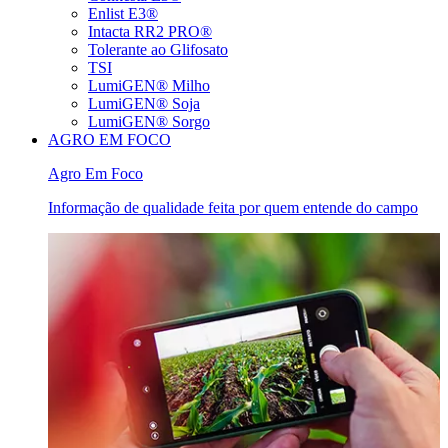
Enlist E3®
Intacta RR2 PRO®
Tolerante ao Glifosato
TSI
LumiGEN® Milho
LumiGEN® Soja
LumiGEN® Sorgo
AGRO EM FOCO
Agro Em Foco
Informação de qualidade feita por quem entende do campo