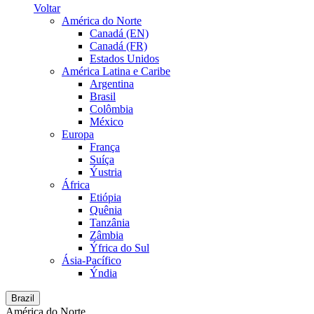
Voltar
América do Norte
Canadá (EN)
Canadá (FR)
Estados Unidos
América Latina e Caribe
Argentina
Brasil
Colômbia
México
Europa
França
Suíça
Ýustria
África
Etiópia
Quênia
Tanzânia
Zâmbia
Ýfrica do Sul
Ásia-Pacífico
Ýndia
Brazil
América do Norte