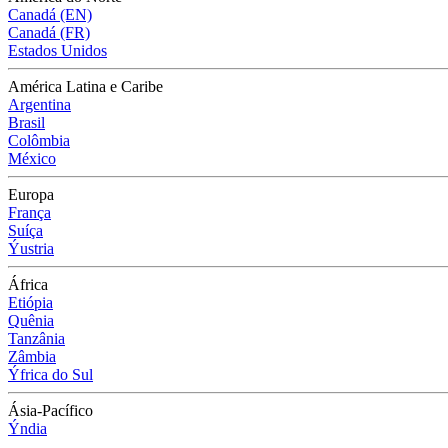
Canadá (EN)
Canadá (FR)
Estados Unidos
América Latina e Caribe
Argentina
Brasil
Colômbia
México
Europa
França
Suíça
Ýustria
África
Etiópia
Quênia
Tanzânia
Zâmbia
Ýfrica do Sul
Ásia-Pacífico
Ýndia