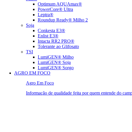
Optimum AQUAmax®
PowerCore® Ultra
Leptra®
Roundup Ready® Milho 2
Soja
Conkesta E3®
Enlist E3®
Intacta RR2 PRO®
Tolerante ao Glifosato
TSI
LumiGEN® Milho
LumiGEN® Soja
LumiGEN® Sorgo
AGRO EM FOCO
Agro Em Foco
Informação de qualidade feita por quem entende do cam