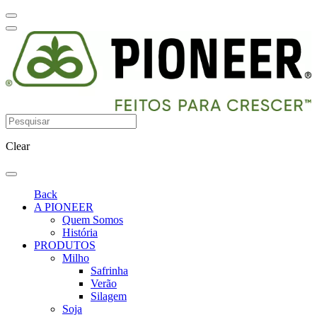
Clear
Back
A PIONEER
Quem Somos
História
PRODUTOS
Milho
Safrinha
Verão
Silagem
Soja