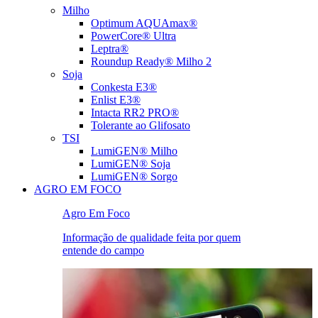
Milho
Optimum AQUAmax®
PowerCore® Ultra
Leptra®
Roundup Ready® Milho 2
Soja
Conkesta E3®
Enlist E3®
Intacta RR2 PRO®
Tolerante ao Glifosato
TSI
LumiGEN® Milho
LumiGEN® Soja
LumiGEN® Sorgo
AGRO EM FOCO
Agro Em Foco
Informação de qualidade feita por quem
entende do campo