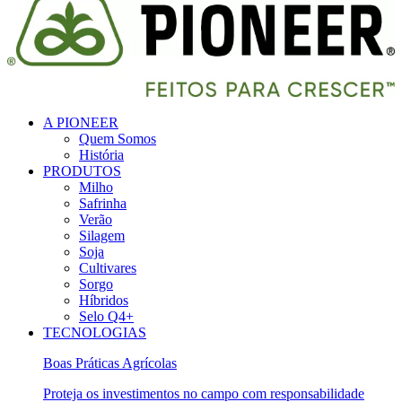
A PIONEER
Quem Somos
História
PRODUTOS
Milho
Safrinha
Verão
Silagem
Soja
Cultivares
Sorgo
Híbridos
Selo Q4+
TECNOLOGIAS
Boas Práticas Agrícolas
Proteja os investimentos no campo com responsabilidade