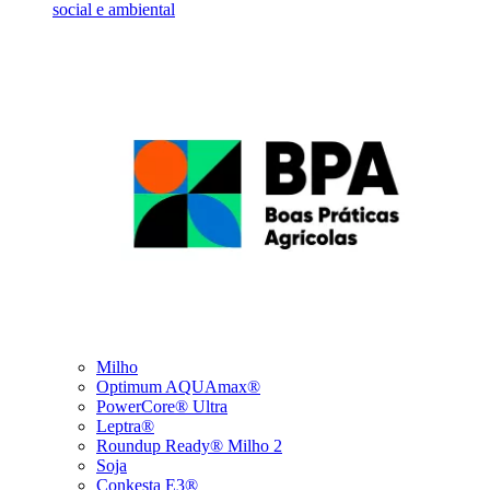
social e ambiental
Milho
Optimum AQUAmax®
PowerCore® Ultra
Leptra®
Roundup Ready® Milho 2
Soja
Conkesta E3®