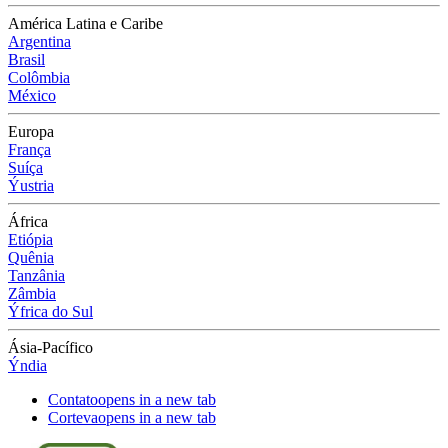
América Latina e Caribe
Argentina
Brasil
Colômbia
México
Europa
França
Suíça
Ýustria
África
Etiópia
Quênia
Tanzânia
Zâmbia
Ýfrica do Sul
Ásia-Pacífico
Ýndia
Contato
opens in a new tab
Corteva
opens in a new tab