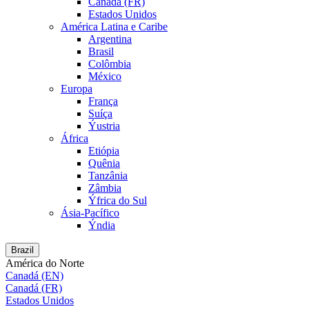
Canadá (FR)
Estados Unidos
América Latina e Caribe
Argentina
Brasil
Colômbia
México
Europa
França
Suíça
Ýustria
África
Etiópia
Quênia
Tanzânia
Zâmbia
Ýfrica do Sul
Ásia-Pacífico
Ýndia
Brazil
América do Norte
Canadá (EN)
Canadá (FR)
Estados Unidos