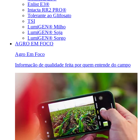
Enlist E3®
Intacta RR2 PRO®
Tolerante ao Glifosato
TSI
LumiGEN® Milho
LumiGEN® Soja
LumiGEN® Sorgo
AGRO EM FOCO
Agro Em Foco
Informação de qualidade feita por quem entende do campo