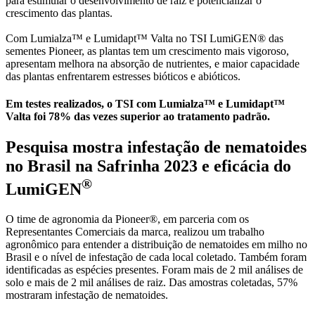
para estimular o desenvolvimento de raiz e potencializar o
crescimento das plantas.
Com Lumialza™ e Lumidapt™ Valta no TSI LumiGEN® das
sementes Pioneer, as plantas tem um crescimento mais vigoroso,
apresentam melhora na absorção de nutrientes, e maior capacidade
das plantas enfrentarem estresses bióticos e abióticos.
Em testes realizados, o TSI com Lumialza™ e Lumidapt™
Valta foi 78% das vezes superior ao tratamento padrão.
Pesquisa mostra infestação de nematoides
no Brasil na Safrinha 2023 e eficácia do
®
LumiGEN
O time de agronomia da Pioneer®, em parceria com os
Representantes Comerciais da marca, realizou um trabalho
agronômico para entender a distribuição de nematoides em milho no
Brasil e o nível de infestação de cada local coletado. Também foram
identificadas as espécies presentes. Foram mais de 2 mil análises de
solo e mais de 2 mil análises de raiz. Das amostras coletadas, 57%
mostraram infestação de nematoides.