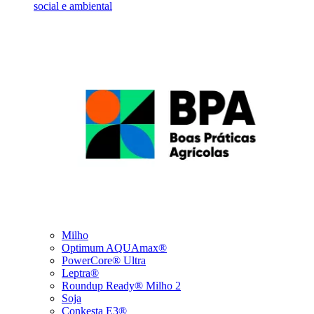
social e ambiental
Milho
Optimum AQUAmax®
PowerCore® Ultra
Leptra®
Roundup Ready® Milho 2
Soja
Conkesta E3®