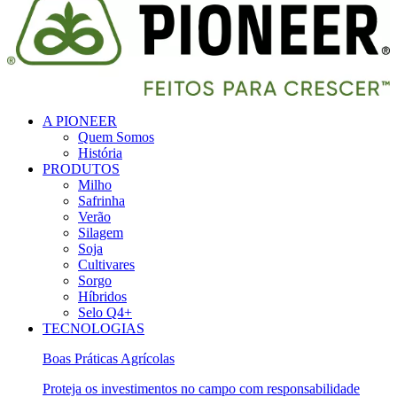
A PIONEER
Quem Somos
História
PRODUTOS
Milho
Safrinha
Verão
Silagem
Soja
Cultivares
Sorgo
Híbridos
Selo Q4+
TECNOLOGIAS
Boas Práticas Agrícolas
Proteja os investimentos no campo com responsabilidade