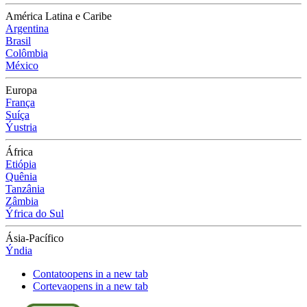
América Latina e Caribe
Argentina
Brasil
Colômbia
México
Europa
França
Suíça
Ýustria
África
Etiópia
Quênia
Tanzânia
Zâmbia
Ýfrica do Sul
Ásia-Pacífico
Ýndia
Contato
opens in a new tab
Corteva
opens in a new tab