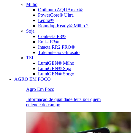
Milho
Optimum AQUAmax®
PowerCore® Ultra
Leptra®
Roundup Ready® Milho 2
Soja
Conkesta E3®
Enlist E3®
Intacta RR2 PRO®
Tolerante ao Glifosato
TSI
LumiGEN® Milho
LumiGEN® Soja
LumiGEN® Sorgo
AGRO EM FOCO
Agro Em Foco
Informação de qualidade feita por quem
entende do campo