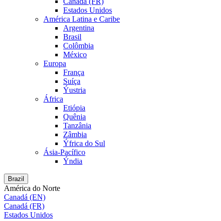
Canadá (FR)
Estados Unidos
América Latina e Caribe
Argentina
Brasil
Colômbia
México
Europa
França
Suíça
Ýustria
África
Etiópia
Quênia
Tanzânia
Zâmbia
Ýfrica do Sul
Ásia-Pacífico
Ýndia
Brazil
América do Norte
Canadá (EN)
Canadá (FR)
Estados Unidos