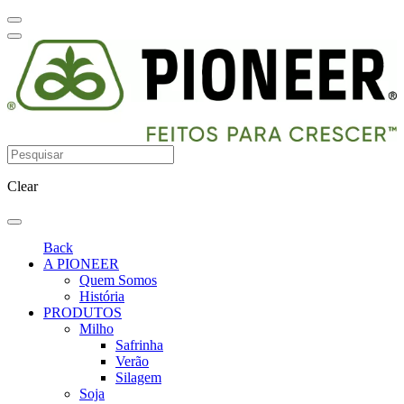
Clear
Back
A PIONEER
Quem Somos
História
PRODUTOS
Milho
Safrinha
Verão
Silagem
Soja