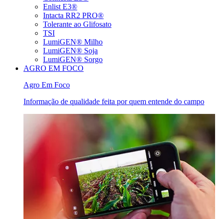
Enlist E3®
Intacta RR2 PRO®
Tolerante ao Glifosato
TSI
LumiGEN® Milho
LumiGEN® Soja
LumiGEN® Sorgo
AGRO EM FOCO
Agro Em Foco
Informação de qualidade feita por quem entende do campo