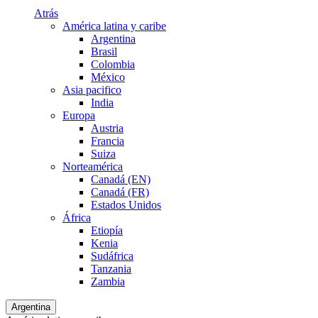
Atrás
América latina y caribe
Argentina
Brasil
Colombia
México
Asia pacifico
India
Europa
Austria
Francia
Suiza
Norteamérica
Canadá (EN)
Canadá (FR)
Estados Unidos
África
Etiopía
Kenia
Sudáfrica
Tanzania
Zambia
Argentina