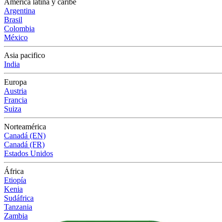
América latina y caribe
Argentina
Brasil
Colombia
México
Asia pacifico
India
Europa
Austria
Francia
Suiza
Norteamérica
Canadá (EN)
Canadá (FR)
Estados Unidos
África
Etiopía
Kenia
Sudáfrica
Tanzania
Zambia