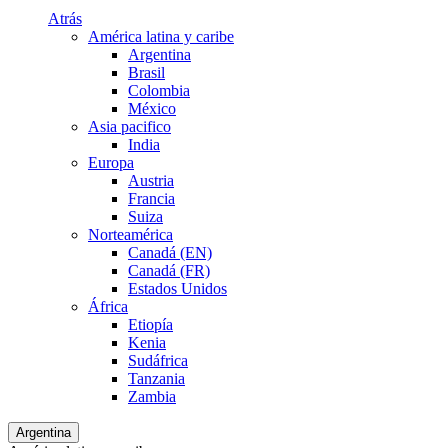
Atrás
América latina y caribe
Argentina
Brasil
Colombia
México
Asia pacifico
India
Europa
Austria
Francia
Suiza
Norteamérica
Canadá (EN)
Canadá (FR)
Estados Unidos
África
Etiopía
Kenia
Sudáfrica
Tanzania
Zambia
Argentina