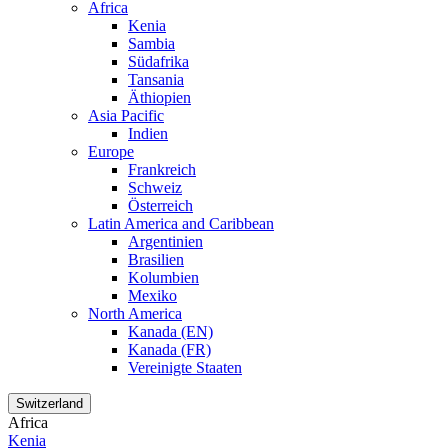
Africa
Kenia
Sambia
Südafrika
Tansania
Äthiopien
Asia Pacific
Indien
Europe
Frankreich
Schweiz
Österreich
Latin America and Caribbean
Argentinien
Brasilien
Kolumbien
Mexiko
North America
Kanada (EN)
Kanada (FR)
Vereinigte Staaten
Switzerland
Africa
Kenia