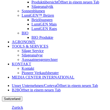
Produktübersicht
Öffnet in einem neuen Tab
Silageanalytik
Sonnenblumen
LumiGEN™ Beizen
Beizlösungen
LumiGEN Mais
LumiGEN Raps
BIO
BIO Produkte
AGRONOMY
TOOLS & SERVICES
Silage Service
Silageanalyse
Aussaatmengenrechner
KONTAKT
Kontakt
Pioneer Verkaufsberater
MEDIA CENTER INTERNATIONAL
Unser Unternehmen/Corteva
Öffnet in einem neuen Tab
B2B
Öffnet in einem neuen Tab
Switzerland
Zurück