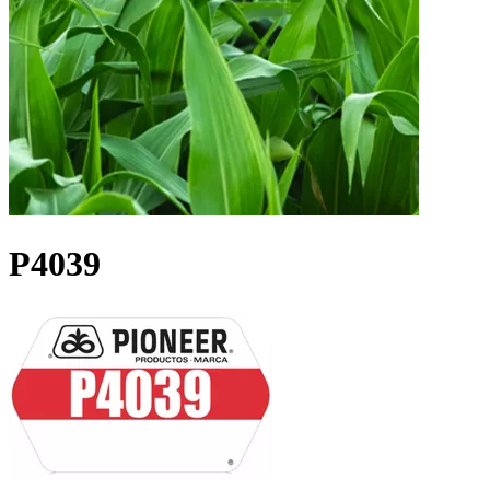
P4039