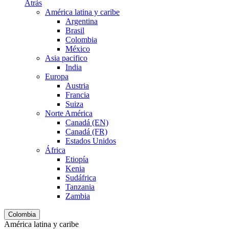
Atrás
América latina y caribe
Argentina
Brasil
Colombia
México
Asia pacifico
India
Europa
Austria
Francia
Suiza
Norte América
Canadá (EN)
Canadá (FR)
Estados Unidos
África
Etiopía
Kenia
Sudáfrica
Tanzania
Zambia
Colombia
América latina y caribe