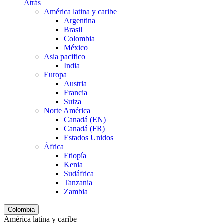
Atrás
América latina y caribe
Argentina
Brasil
Colombia
México
Asia pacifico
India
Europa
Austria
Francia
Suiza
Norte América
Canadá (EN)
Canadá (FR)
Estados Unidos
África
Etiopía
Kenia
Sudáfrica
Tanzania
Zambia
Colombia
América latina y caribe