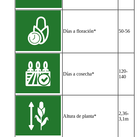
Días a floración*
50-56
120-
Días a cosecha*
140
2,36-
Altura de planta*
3,1m