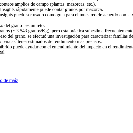
conteos amplios de campo (plantas, mazorcas, etc.).
Insights rápidamente puede contar granos por mazorca.
Insights puede ser usado como guía para el muestreo de acuerdo con la v
o del grano –es un reto.
nos (~ 3 543 granos/Kg), pero esta práctica subestima frecuentemente e
peso del grano, se efectuó una investigación para caracterizar familias 
o para así tener estimados de rendimiento más precisos.
íbrido puede ayudar con el entendimiento del impacto en el rendimient
al.
no de maíz