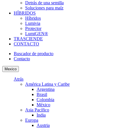
Detrás de una semilla
Soluciones para maíz
HÍBRIDOS
Híbridos
Lumivia
Protector
LumiGEN®
TRASCIENDE
CONTACTO
Buscador de producto
Contacto
Mexico
Atrás
América Latina y Caribe
Argentina
Brasil
Colombia
México
Asia Pacífico
India
Europa
Austria