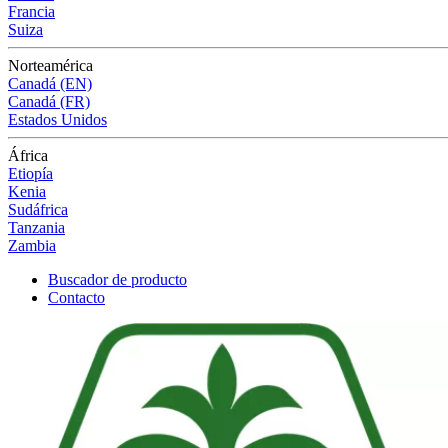
Francia
Suiza
Norteamérica
Canadá (EN)
Canadá (FR)
Estados Unidos
África
Etiopía
Kenia
Sudáfrica
Tanzania
Zambia
Buscador de producto
Contacto