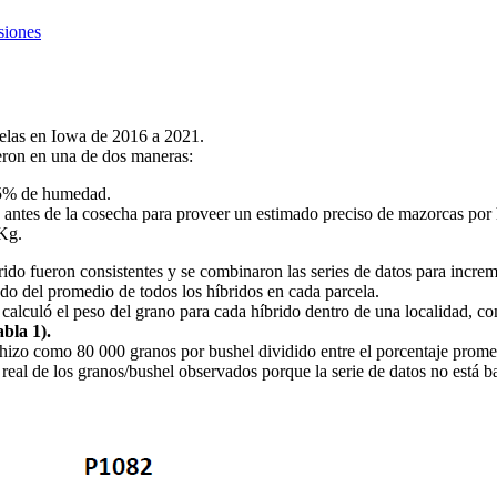
siones
celas en Iowa de 2016 a 2021.
eron en una de dos maneras:
 15% de humedad.
 antes de la cosecha para proveer un estimado preciso de mazorcas por 
 Kg.
ido fueron consistentes y se combinaron las series de datos para increme
ndo del promedio de todos los híbridos en cada parcela.
e calculó el peso del grano para cada híbrido dentro de una localidad, c
abla 1).
e hizo como 80 000 granos por bushel dividido entre el porcentaje prom
real de los granos/bushel observados porque la serie de datos no está ba