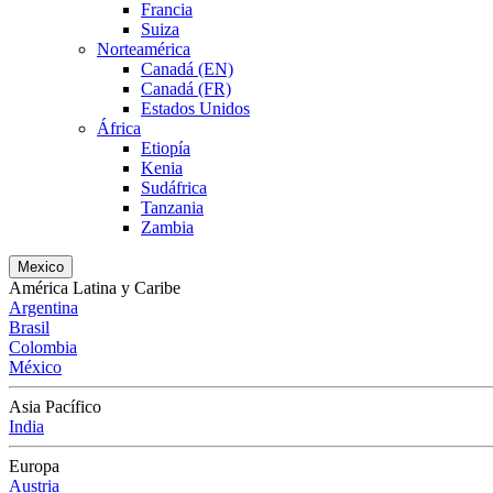
Francia
Suiza
Norteamérica
Canadá (EN)
Canadá (FR)
Estados Unidos
África
Etiopía
Kenia
Sudáfrica
Tanzania
Zambia
Mexico
América Latina y Caribe
Argentina
Brasil
Colombia
México
Asia Pacífico
India
Europa
Austria