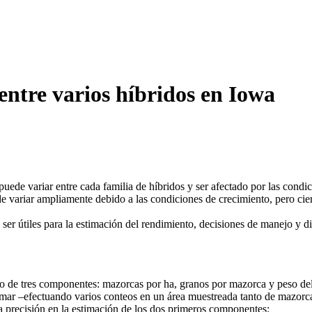
 entre varios híbridos en Iowa
ede variar entre cada familia de híbridos y ser afectado por las condic
 variar ampliamente debido a las condiciones de crecimiento, pero cier
ser útiles para la estimación del rendimiento, decisiones de manejo y di
o de tres componentes: mazorcas por ha, granos por mazorca y peso del
imar –efectuando varios conteos en un área muestreada tanto de mazorc
 precisión en la estimación de los dos primeros componentes: