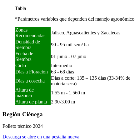
Tabla
*Parámetros variables que dependen del manejo agronómico
Zonas
Jalisco, Aguascalientes y Zacatecas
Recomendadas
Densidad de
90 - 95 mil sem/ ha
Siembra
Fecha de
01 junio - 07 julio
Siembra
Ciclo
Intermedio
Días a Floración
63 - 68 días
Días a corte: 135 – 135 días (33-34% de
Días a cosecha
materia seca)
Altura de
1.55 m - 1.560 m
mazorca
Altura de planta
2.90-3.00 m
Región Ciénega
Folleto técnico 2024
Descarga
se abre en una pestaña nueva