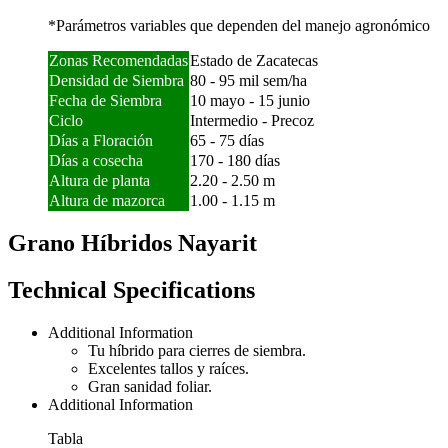
*Parámetros variables que dependen del manejo agronómico
Zonas Recomendadas
Estado de Zacatecas
Densidad de Siembra
80 - 95 mil sem/ha
Fecha de Siembra
10 mayo - 15 junio
Ciclo
Intermedio - Precoz
Días a Floración
65 - 75 días
Días a cosecha
170 - 180 días
Altura de planta
2.20 - 2.50 m
Altura de mazorca
1.00 - 1.15 m
Grano Híbridos Nayarit
Technical Specifications
Additional Information
Tu híbrido para cierres de siembra.
Excelentes tallos y raíces.
Gran sanidad foliar.
Additional Information
Tabla