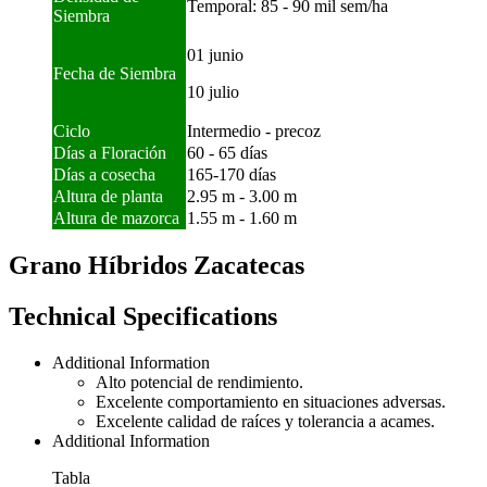
Temporal: 85 - 90 mil sem/ha
Siembra
01 junio
Fecha de Siembra
10 julio
Ciclo
Intermedio - precoz
Días a Floración
60 - 65 días
Días a cosecha
165-170 días
Altura de planta
2.95 m - 3.00 m
Altura de mazorca
1.55 m - 1.60 m
Grano Híbridos Zacatecas
Technical Specifications
Additional Information
Alto potencial de rendimiento.
Excelente comportamiento en situaciones adversas.
Excelente calidad de raíces y tolerancia a acames.
Additional Information
Tabla