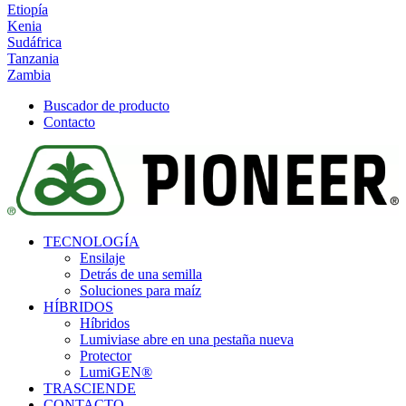
Etiopía
Kenia
Sudáfrica
Tanzania
Zambia
Buscador de producto
Contacto
TECNOLOGÍA
Ensilaje
Detrás de una semilla
Soluciones para maíz
HÍBRIDOS
Híbridos
Lumivia
se abre en una pestaña nueva
Protector
LumiGEN®
TRASCIENDE
CONTACTO