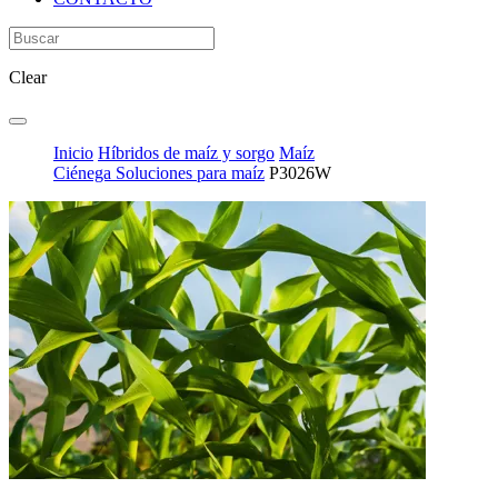
Clear
Inicio
Híbridos de maíz y sorgo
Maíz
Ciénega Soluciones para maíz
P3026W