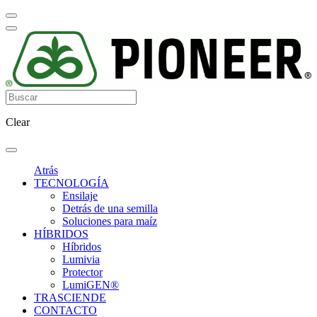
Clear
Atrás
TECNOLOGÍA
Ensilaje
Detrás de una semilla
Soluciones para maíz
HÍBRIDOS
Híbridos
Lumivia
Protector
LumiGEN®
TRASCIENDE
CONTACTO