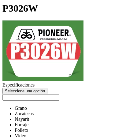
P3026W
Especificaciones
Seleccione una opción
Grano
Zacatecas
Nayarit
Forraje
Folleto
Video