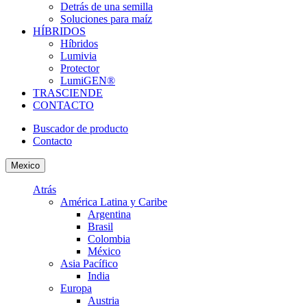
Detrás de una semilla
Soluciones para maíz
HÍBRIDOS
Híbridos
Lumivia
Protector
LumiGEN®
TRASCIENDE
CONTACTO
Buscador de producto
Contacto
Mexico
Atrás
América Latina y Caribe
Argentina
Brasil
Colombia
México
Asia Pacífico
India
Europa
Austria