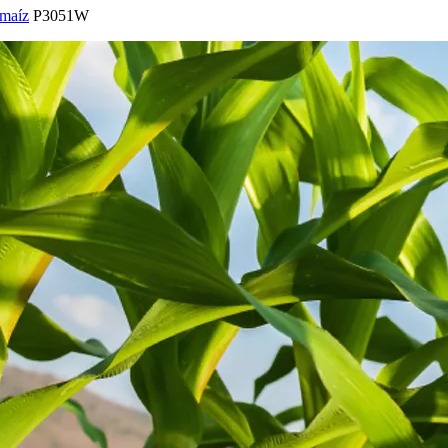
 maíz
P3051W