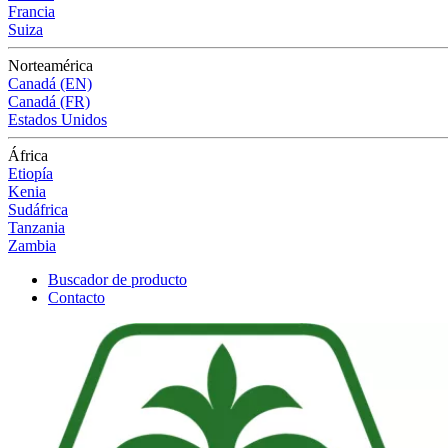
Francia
Suiza
Norteamérica
Canadá (EN)
Canadá (FR)
Estados Unidos
África
Etiopía
Kenia
Sudáfrica
Tanzania
Zambia
Buscador de producto
Contacto