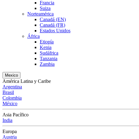
Francia
Suiza
Norteamérica
Canadá (EN)
Canadá (FR)
Estados Unidos
África
Etiopía
Kenia
Sudáfrica
Tanzania
Zambia
Mexico
América Latina y Caribe
Argentina
Brasil
Colombia
México
Asia Pacífico
India
Europa
Austria