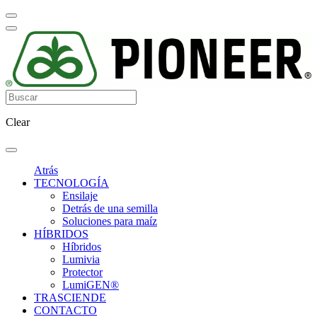
Clear
Atrás
TECNOLOGÍA
Ensilaje
Detrás de una semilla
Soluciones para maíz
HÍBRIDOS
Híbridos
Lumivia
Protector
LumiGEN®
TRASCIENDE
CONTACTO