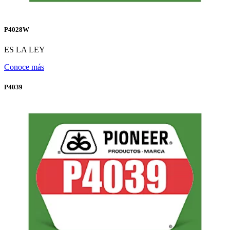
P4028W
ES LA LEY
Conoce más
P4039