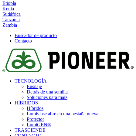
Etiopía
Kenia
Sudáfrica
Tanzania
Zambia
Buscador de producto
Contacto
TECNOLOGÍA
Ensilaje
Detrás de una semilla
Soluciones para maíz
HÍBRIDOS
Híbridos
Lumivia
se abre en una pestaña nueva
Protector
LumiGEN®
TRASCIENDE
CONTACTO