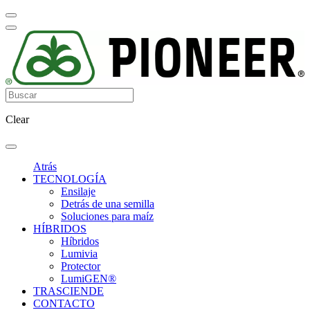
Clear
Atrás
TECNOLOGÍA
Ensilaje
Detrás de una semilla
Soluciones para maíz
HÍBRIDOS
Híbridos
Lumivia
Protector
LumiGEN®
TRASCIENDE
CONTACTO