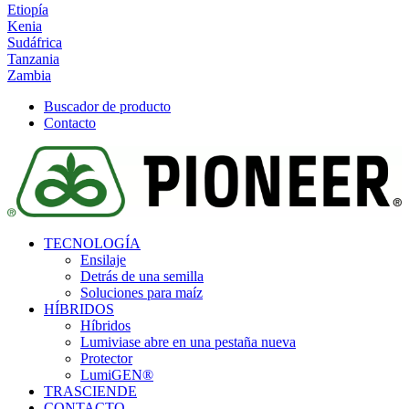
Etiopía
Kenia
Sudáfrica
Tanzania
Zambia
Buscador de producto
Contacto
TECNOLOGÍA
Ensilaje
Detrás de una semilla
Soluciones para maíz
HÍBRIDOS
Híbridos
Lumivia
se abre en una pestaña nueva
Protector
LumiGEN®
TRASCIENDE
CONTACTO