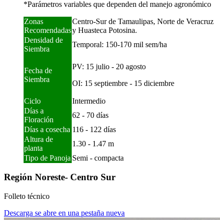
*Parámetros variables que dependen del manejo agronómico
Zonas
Centro-Sur de Tamaulipas, Norte de Veracruz
Recomendadas
y Huasteca Potosina.
Densidad de
Temporal: 150-170 mil sem/ha
Siembra
PV: 15 julio - 20 agosto
Fecha de
Siembra
OI: 15 septiembre - 15 diciembre
Ciclo
Intermedio
Días a
62 - 70 días
Floración
Días a cosecha
116 - 122 días
Altura de
1.30 - 1.47 m
planta
Tipo de Panoja
Semi - compacta
Región Noreste- Centro Sur
Folleto técnico
Descarga
se abre en una pestaña nueva