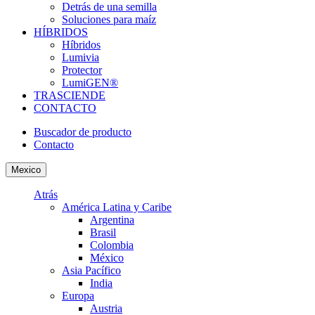
Detrás de una semilla
Soluciones para maíz
HÍBRIDOS
Híbridos
Lumivia
Protector
LumiGEN®
TRASCIENDE
CONTACTO
Buscador de producto
Contacto
Mexico
Atrás
América Latina y Caribe
Argentina
Brasil
Colombia
México
Asia Pacífico
India
Europa
Austria