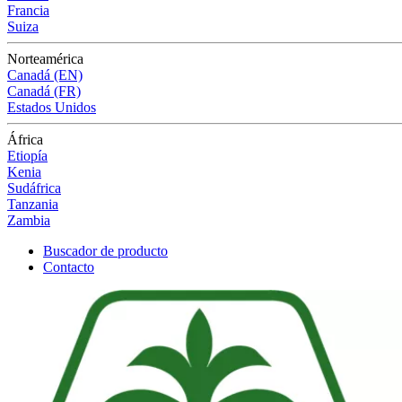
Francia
Suiza
Norteamérica
Canadá (EN)
Canadá (FR)
Estados Unidos
África
Etiopía
Kenia
Sudáfrica
Tanzania
Zambia
Buscador de producto
Contacto