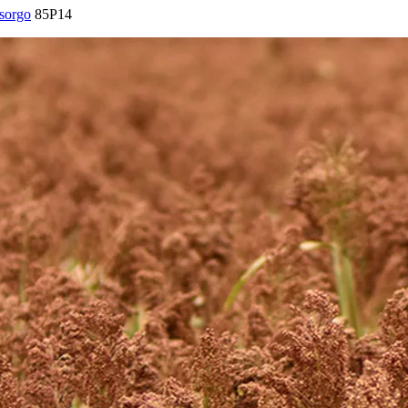
 sorgo
85P14