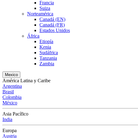
Francia
Suiza
Norteamérica
Canadá (EN)
Canadá (FR)
Estados Unidos
África
Etiopía
Kenia
Sudáfrica
Tanzania
Zambia
Mexico
América Latina y Caribe
Argentina
Brasil
Colombia
México
Asia Pacífico
India
Europa
Austria