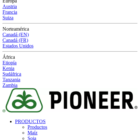
Europa
Austria
Francia
Suiza
Norteamérica
Canadá (EN)
Canadá (FR)
Estados Unidos
África
Etiopía
Kenia
Sudáfrica
Tanzania
Zambia
PRODUCTOS
Productos
Maíz
Soja