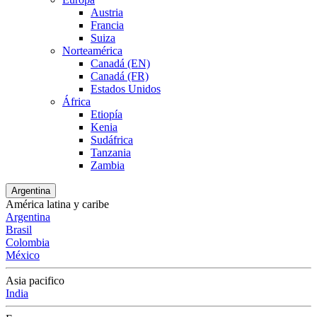
Austria
Francia
Suiza
Norteamérica
Canadá (EN)
Canadá (FR)
Estados Unidos
África
Etiopía
Kenia
Sudáfrica
Tanzania
Zambia
Argentina
América latina y caribe
Argentina
Brasil
Colombia
México
Asia pacifico
India