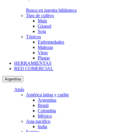
Busca en nuestra biblioteca
Tipo de cultivo
Maíz
Girasol
Soja
Tópicos
Enfermedades
Malezas
Virus
Plagas
HERRAMIENTAS
RED COMERCIAL
Argentina
Atrás
América latina y caribe
Argentina
Brasil
Colombia
México
Asia pacifico
India
Europa