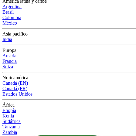
América latina y caribe
Argentina
Brasil
Colombia
México
Asia pacifico
India
Europa
Austria
Francia
Suiza
Norteamérica
Canadá (EN)
Canadá (FR)
Estados Unidos
África
Etiopía
Kenia
Sudáfrica
Tanzania
Zambia