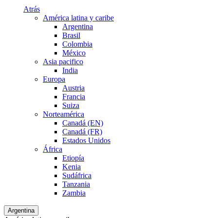
Atrás
América latina y caribe
Argentina
Brasil
Colombia
México
Asia pacifico
India
Europa
Austria
Francia
Suiza
Norteamérica
Canadá (EN)
Canadá (FR)
Estados Unidos
África
Etiopía
Kenia
Sudáfrica
Tanzania
Zambia
Argentina