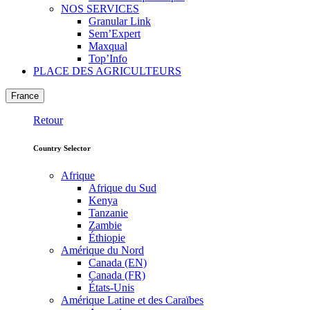
NOS SERVICES
Granular Link
Sem’Expert
Maxqual
Top’Info
PLACE DES AGRICULTEURS
France
Retour
Country Selector
Afrique
Afrique du Sud
Kenya
Tanzanie
Zambie
Éthiopie
Amérique du Nord
Canada (EN)
Canada (FR)
États-Unis
Amérique Latine et des Caraïbes