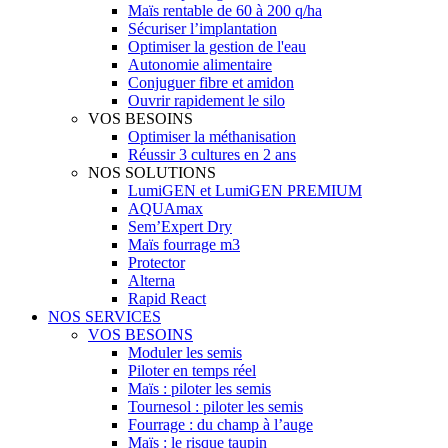
Maïs rentable de 60 à 200 q/ha
Sécuriser l’implantation
Optimiser la gestion de l'eau
Autonomie alimentaire
Conjuguer fibre et amidon
Ouvrir rapidement le silo
VOS BESOINS
Optimiser la méthanisation
Réussir 3 cultures en 2 ans
NOS SOLUTIONS
LumiGEN et LumiGEN PREMIUM
AQUAmax
Sem’Expert Dry
Maïs fourrage m3
Protector
Alterna
Rapid React
NOS SERVICES
VOS BESOINS
Moduler les semis
Piloter en temps réel
Maïs : piloter les semis
Tournesol : piloter les semis
Fourrage : du champ à l’auge
Maïs : le risque taupin