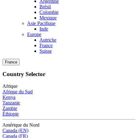
Argentine
Brésil
Colombie
Mexique
Asie Pacifique
Inde
Europe
Autriche
France
Suisse
France
Country Selector
Afrique
Afrique du Sud
Kenya
Tanzanie
Zambie
Éthiopie
Amérique du Nord
Canada (EN)
Canada (FR)