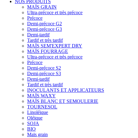
NOS PRODUITS
MAÏS GRAIN
Ultra-précoce et très précoce
Précoce
Demi-précoce G2
Demi-précoce G3
Demi-tardif
Tardif et très tardif
MAÏS SEM'EXPERT DRY
MAÏS FOURRAGE
Ultra-précoce et très précoce
Précoce
Demi-précoce S2
Demi-précoce S3
Demi-tardif
Tardif et très tardif
INOCULANTS ET APPLICATEURS
MAÏS WAXY
MAÏS BLANC ET SEMOULERIE
TOURNESOL
Linoléique
Oléique
SOJA
BIO
Maïs grain