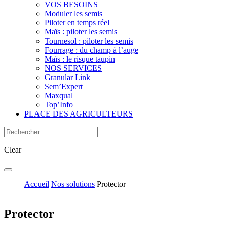
VOS BESOINS
Moduler les semis
Piloter en temps réel
Maïs : piloter les semis
Tournesol : piloter les semis
Fourrage : du champ à l’auge
Maïs : le risque taupin
NOS SERVICES
Granular Link
Sem’Expert
Maxqual
Top’Info
PLACE DES AGRICULTEURS
Clear
Accueil
Nos solutions
Protector
Protector