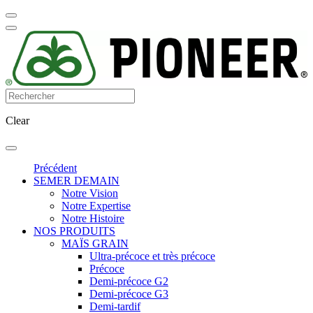
Clear
Précédent
SEMER DEMAIN
Notre Vision
Notre Expertise
Notre Histoire
NOS PRODUITS
MAÏS GRAIN
Ultra-précoce et très précoce
Précoce
Demi-précoce G2
Demi-précoce G3
Demi-tardif