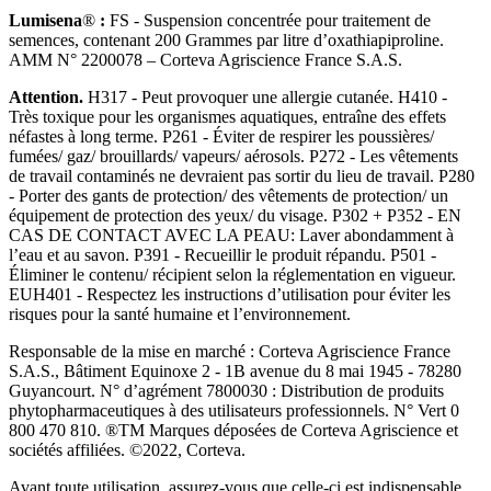
Lumisena
®
:
FS - Suspension concentrée pour traitement de
semences, contenant 200 Grammes par litre d’oxathiapiproline.
AMM N° 2200078 – Corteva Agriscience France S.A.S.
Attention.
H317 - Peut provoquer une allergie cutanée. H410 -
Très toxique pour les organismes aquatiques, entraîne des effets
néfastes à long terme. P261 - Éviter de respirer les poussières/
fumées/ gaz/ brouillards/ vapeurs/ aérosols. P272 - Les vêtements
de travail contaminés ne devraient pas sortir du lieu de travail. P280
- Porter des gants de protection/ des vêtements de protection/ un
équipement de protection des yeux/ du visage. P302 + P352 - EN
CAS DE CONTACT AVEC LA PEAU: Laver abondamment à
l’eau et au savon. P391 - Recueillir le produit répandu. P501 -
Éliminer le contenu/ récipient selon la réglementation en vigueur.
EUH401 - Respectez les instructions d’utilisation pour éviter les
risques pour la santé humaine et l’environnement.
Responsable de la mise en marché : Corteva Agriscience France
S.A.S., Bâtiment Equinoxe 2 - 1B avenue du 8 mai 1945 - 78280
Guyancourt. N° d’agrément 7800030 : Distribution de produits
phytopharmaceutiques à des utilisateurs professionnels. N° Vert 0
800 470 810. ®TM Marques déposées de Corteva Agriscience et
sociétés affiliées. ©2022, Corteva.
Avant toute utilisation, assurez-vous que celle-ci est indispensable.