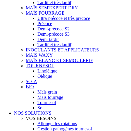
Tardif et très tardif
MAÏS SEM'EXPERT DRY
MAÏS FOURRAGE
Ultra-précoce et très précoce
Précoce
Demi-précoce S2
Demi-précoce S3
Demi-tardif
Tardif et très tardif
INOCULANTS ET APPLICATEURS
MAÏS WAXY
MAÏS BLANC ET SEMOULERIE
TOURNESOL
Linoléique
Oléique
SOJA
BIO
Maïs grain
Maïs fourrage
Tournesol
Soja
NOS SOLUTIONS
VOS BESOINS
Allonger les rotations
Gestion pathogènes tournesol