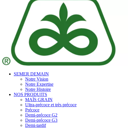
SEMER DEMAIN
Notre Vision
Notre Expertise
Notre Histoire
NOS PRODUITS
MAÏS GRAIN
Ultra-précoce et très précoce
Précoce
Demi-précoce G2
Demi-précoce G3
Demi-tardif