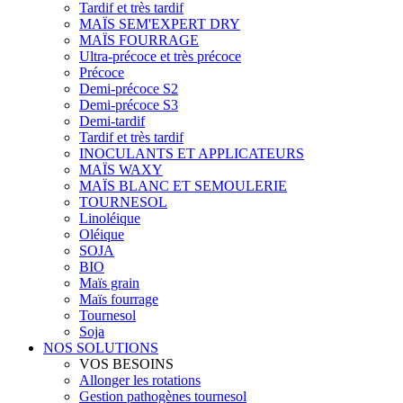
Tardif et très tardif
MAÏS SEM'EXPERT DRY
MAÏS FOURRAGE
Ultra-précoce et très précoce
Précoce
Demi-précoce S2
Demi-précoce S3
Demi-tardif
Tardif et très tardif
INOCULANTS ET APPLICATEURS
MAÏS WAXY
MAÏS BLANC ET SEMOULERIE
TOURNESOL
Linoléique
Oléique
SOJA
BIO
Maïs grain
Maïs fourrage
Tournesol
Soja
NOS SOLUTIONS
VOS BESOINS
Allonger les rotations
Gestion pathogènes tournesol