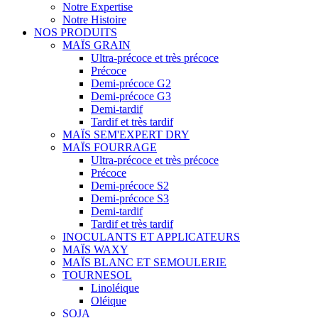
Notre Expertise
Notre Histoire
NOS PRODUITS
MAÏS GRAIN
Ultra-précoce et très précoce
Précoce
Demi-précoce G2
Demi-précoce G3
Demi-tardif
Tardif et très tardif
MAÏS SEM'EXPERT DRY
MAÏS FOURRAGE
Ultra-précoce et très précoce
Précoce
Demi-précoce S2
Demi-précoce S3
Demi-tardif
Tardif et très tardif
INOCULANTS ET APPLICATEURS
MAÏS WAXY
MAÏS BLANC ET SEMOULERIE
TOURNESOL
Linoléique
Oléique
SOJA