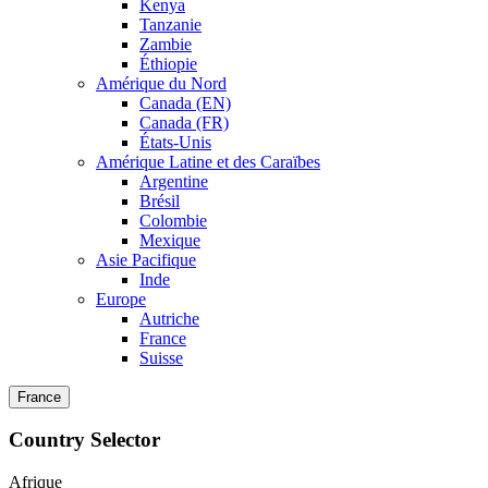
Kenya
Tanzanie
Zambie
Éthiopie
Amérique du Nord
Canada (EN)
Canada (FR)
États-Unis
Amérique Latine et des Caraïbes
Argentine
Brésil
Colombie
Mexique
Asie Pacifique
Inde
Europe
Autriche
France
Suisse
France
Country Selector
Afrique