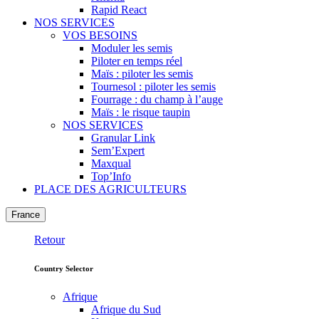
Rapid React
NOS SERVICES
VOS BESOINS
Moduler les semis
Piloter en temps réel
Maïs : piloter les semis
Tournesol : piloter les semis
Fourrage : du champ à l’auge
Maïs : le risque taupin
NOS SERVICES
Granular Link
Sem’Expert
Maxqual
Top’Info
PLACE DES AGRICULTEURS
France
Retour
Country Selector
Afrique
Afrique du Sud