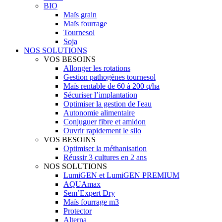
BIO
Maïs grain
Maïs fourrage
Tournesol
Soja
NOS SOLUTIONS
VOS BESOINS
Allonger les rotations
Gestion pathogènes tournesol
Maïs rentable de 60 à 200 q/ha
Sécuriser l’implantation
Optimiser la gestion de l'eau
Autonomie alimentaire
Conjuguer fibre et amidon
Ouvrir rapidement le silo
VOS BESOINS
Optimiser la méthanisation
Réussir 3 cultures en 2 ans
NOS SOLUTIONS
LumiGEN et LumiGEN PREMIUM
AQUAmax
Sem’Expert Dry
Maïs fourrage m3
Protector
Alterna