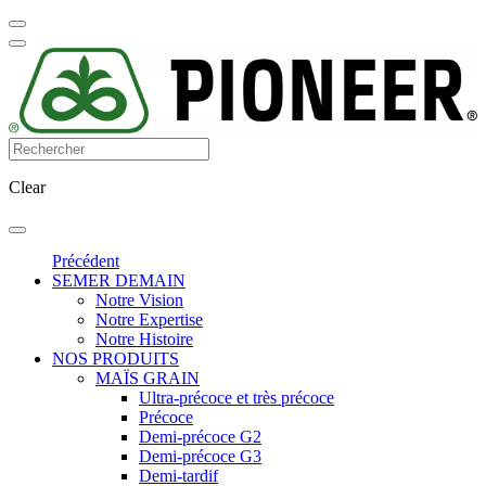
Clear
Précédent
SEMER DEMAIN
Notre Vision
Notre Expertise
Notre Histoire
NOS PRODUITS
MAÏS GRAIN
Ultra-précoce et très précoce
Précoce
Demi-précoce G2
Demi-précoce G3
Demi-tardif