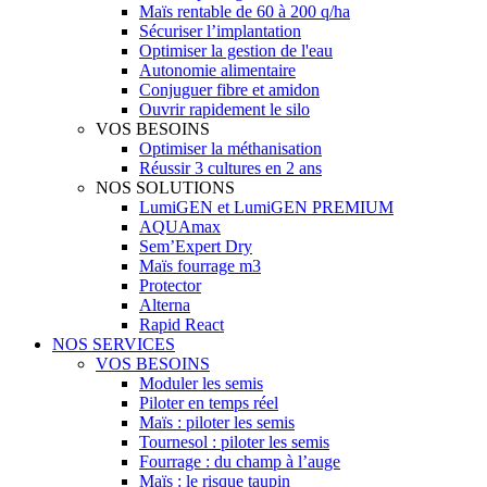
Maïs rentable de 60 à 200 q/ha
Sécuriser l’implantation
Optimiser la gestion de l'eau
Autonomie alimentaire
Conjuguer fibre et amidon
Ouvrir rapidement le silo
VOS BESOINS
Optimiser la méthanisation
Réussir 3 cultures en 2 ans
NOS SOLUTIONS
LumiGEN et LumiGEN PREMIUM
AQUAmax
Sem’Expert Dry
Maïs fourrage m3
Protector
Alterna
Rapid React
NOS SERVICES
VOS BESOINS
Moduler les semis
Piloter en temps réel
Maïs : piloter les semis
Tournesol : piloter les semis
Fourrage : du champ à l’auge
Maïs : le risque taupin