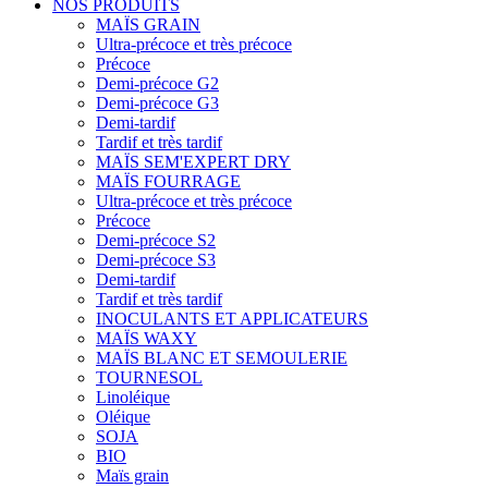
NOS PRODUITS
MAÏS GRAIN
Ultra-précoce et très précoce
Précoce
Demi-précoce G2
Demi-précoce G3
Demi-tardif
Tardif et très tardif
MAÏS SEM'EXPERT DRY
MAÏS FOURRAGE
Ultra-précoce et très précoce
Précoce
Demi-précoce S2
Demi-précoce S3
Demi-tardif
Tardif et très tardif
INOCULANTS ET APPLICATEURS
MAÏS WAXY
MAÏS BLANC ET SEMOULERIE
TOURNESOL
Linoléique
Oléique
SOJA
BIO
Maïs grain