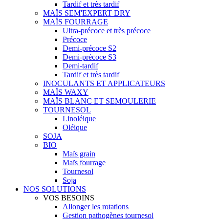
Tardif et très tardif
MAÏS SEM'EXPERT DRY
MAÏS FOURRAGE
Ultra-précoce et très précoce
Précoce
Demi-précoce S2
Demi-précoce S3
Demi-tardif
Tardif et très tardif
INOCULANTS ET APPLICATEURS
MAÏS WAXY
MAÏS BLANC ET SEMOULERIE
TOURNESOL
Linoléique
Oléique
SOJA
BIO
Maïs grain
Maïs fourrage
Tournesol
Soja
NOS SOLUTIONS
VOS BESOINS
Allonger les rotations
Gestion pathogènes tournesol