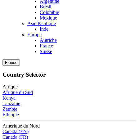
Argentine
Brésil
Colombie
Mexique
Asie Pacifique
Inde
Europe
Autriche
France
Suisse
France
Country Selector
Afrique
Afrique du Sud
Kenya
Tanzanie
Zambie
Éthiopie
Amérique du Nord
Canada (EN)
Canada (FR)