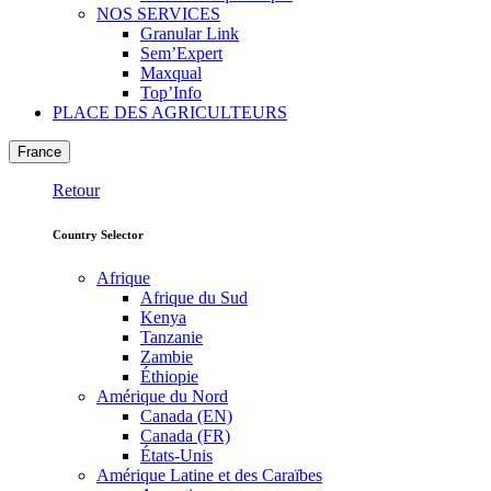
NOS SERVICES
Granular Link
Sem’Expert
Maxqual
Top’Info
PLACE DES AGRICULTEURS
France
Retour
Country Selector
Afrique
Afrique du Sud
Kenya
Tanzanie
Zambie
Éthiopie
Amérique du Nord
Canada (EN)
Canada (FR)
États-Unis
Amérique Latine et des Caraïbes