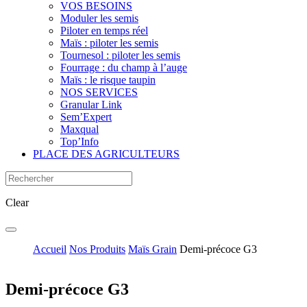
VOS BESOINS
Moduler les semis
Piloter en temps réel
Maïs : piloter les semis
Tournesol : piloter les semis
Fourrage : du champ à l’auge
Maïs : le risque taupin
NOS SERVICES
Granular Link
Sem’Expert
Maxqual
Top’Info
PLACE DES AGRICULTEURS
Clear
Accueil
Nos Produits
Maïs Grain
Demi-précoce G3
Demi-précoce G3