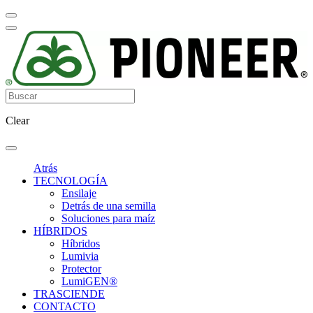
Clear
Atrás
TECNOLOGÍA
Ensilaje
Detrás de una semilla
Soluciones para maíz
HÍBRIDOS
Híbridos
Lumivia
Protector
LumiGEN®
TRASCIENDE
CONTACTO