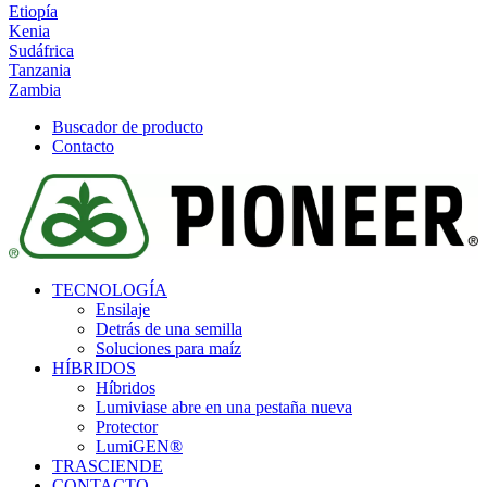
Etiopía
Kenia
Sudáfrica
Tanzania
Zambia
Buscador de producto
Contacto
TECNOLOGÍA
Ensilaje
Detrás de una semilla
Soluciones para maíz
HÍBRIDOS
Híbridos
Lumivia
se abre en una pestaña nueva
Protector
LumiGEN®
TRASCIENDE
CONTACTO