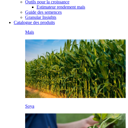
Outils pour la croissance
Estimateur rendement maïs
Guide des semences
Granular Insights
Catalogue des produits
Maïs
Soya