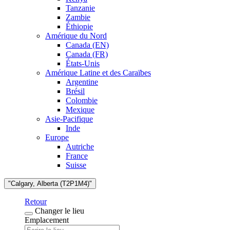
Tanzanie
Zambie
Éthiopie
Amérique du Nord
Canada (EN)
Canada (FR)
États-Unis
Amérique Latine et des Caraïbes
Argentine
Brésil
Colombie
Mexique
Asie-Pacifique
Inde
Europe
Autriche
France
Suisse
"Calgary, Alberta (T2P1M4)"
Retour
Changer le lieu
Emplacement