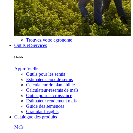
Trouvez votre agronome
Outils et Services
Outils
Approfondir
Outils pour les semis
Estimateur-taux de semis
Calculateur de plantabilité
Calculateur-resemis de maïs
Outils pour la croissance
Estimateur rendement maïs
Guide des semences
Granular Insights
Catalogue des produits
Maïs