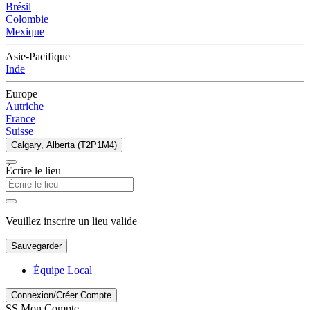
Brésil
Colombie
Mexique
Asie-Pacifique
Inde
Europe
Autriche
France
Suisse
Calgary, Alberta (T2P1M4)
Écrire le lieu
Veuillez inscrire un lieu valide
Sauvegarder
Équipe Local
Connexion/Créer Compte
SS
Mon Compte