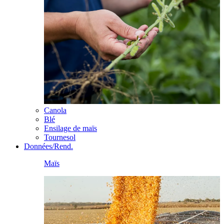
Canola
Blé
Ensilage de maïs
Tournesol
Données/Rend.
Maïs