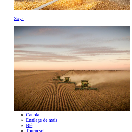
Soya
Canola
Ensilage de maïs
Blé
Tournesol