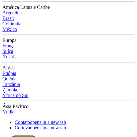
América Latina e Caribe
Argentina
Brasil
Colômbia
México
Europa
França
Suíça
Ýustria
África
Etiópia
Quênia
Tanzânia
Zâmbia
Ýfrica do Sul
Ásia-Pacífico
Ýndia
Contato
opens in a new tab
Corteva
opens in a new tab