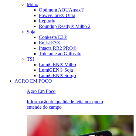
Milho
Optimum AQUAmax®
PowerCore® Ultra
Leptra®
Roundup Ready® Milho 2
Soja
Conkesta E3®
Enlist E3®
Intacta RR2 PRO®
Tolerante ao Glifosato
TSI
LumiGEN® Milho
LumiGEN® Soja
LumiGEN® Sorgo
AGRO EM FOCO
Agro Em Foco
Informação de qualidade feita por quem
entende do campo