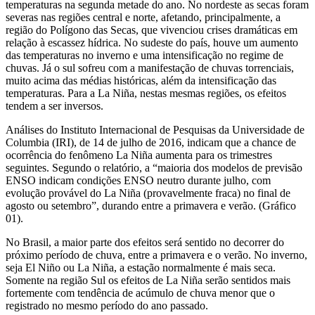
temperaturas na segunda metade do ano. No nordeste as secas foram
severas nas regiões central e norte, afetando, principalmente, a
região do Polígono das Secas, que vivenciou crises dramáticas em
relação à escassez hídrica. No sudeste do país, houve um aumento
das temperaturas no inverno e uma intensificação no regime de
chuvas. Já o sul sofreu com a manifestação de chuvas torrenciais,
muito acima das médias históricas, além da intensificação das
temperaturas. Para a La Niña, nestas mesmas regiões, os efeitos
tendem a ser inversos.
Análises do Instituto Internacional de Pesquisas da Universidade de
Columbia (IRI), de 14 de julho de 2016, indicam que a chance de
ocorrência do fenômeno La Niña aumenta para os trimestres
seguintes. Segundo o relatório, a “maioria dos modelos de previsão
ENSO indicam condições ENSO neutro durante julho, com
evolução provável do La Niña (provavelmente fraca) no final de
agosto ou setembro”, durando entre a primavera e verão. (Gráfico
01).
No Brasil, a maior parte dos efeitos será sentido no decorrer do
próximo período de chuva, entre a primavera e o verão. No inverno,
seja El Niño ou La Niña, a estação normalmente é mais seca.
Somente na região Sul os efeitos de La Niña serão sentidos mais
fortemente com tendência de acúmulo de chuva menor que o
registrado no mesmo período do ano passado.