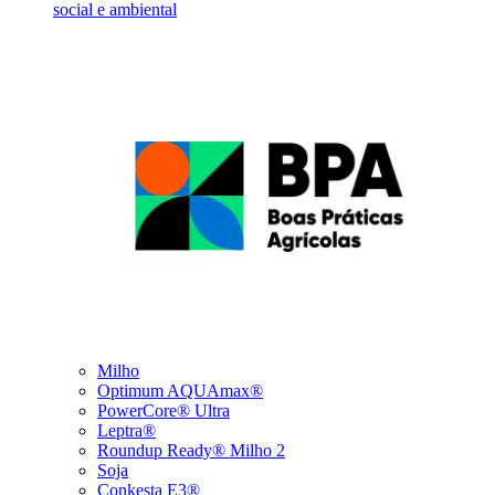
social e ambiental
Milho
Optimum AQUAmax®
PowerCore® Ultra
Leptra®
Roundup Ready® Milho 2
Soja
Conkesta E3®