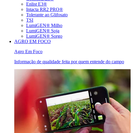
Enlist E3®
Intacta RR2 PRO®
Tolerante ao Glifosato
TSI
LumiGEN® Milho
LumiGEN® Soja
LumiGEN® Sorgo
AGRO EM FOCO
Agro Em Foco
Informação de qualidade feita por quem entende do campo