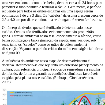
uma vez em contato com o “cabelo”, demora cerca de 24 horas para
percorrer o tubo polínico e fertilizar o óvulo. Geralmente, o período
requerido para todos os estilos-estigmas em uma espiga serem
polinizados é de 2 a 3 dias. Os “cabelos” da espiga crescem cerca de
2,5 a 4,0 cm por dia e continuam a se alongar até serem fertilizados.
O número de óvulos que será fertilizado é determinado nesse
estádio. Óvulos não fertilizados evidentemente não produzirão
grãos. Estresse ambiental nessa fase, especialmente o hídrico, causa
baixa polinização e baixa granação da espiga, uma vez que, sob
seca, tanto os “cabelos” como os grãos de pólen tendem à
dissecação. Vejamos o período crítico do milho em exigência hídrica
na figura 09.
A influência do ambiente nessa etapa de desenvolvimento é
decisiva. Recomenda-se que seja feito um criterioso planejamento da
cultura, com referência principal à época de semeadura e à escolha
do híbrido, de forma a garantir as condições climáticas favoráveis
exigidas pela planta nesse estádio. (Embrapa, Circular técnico,
2006)