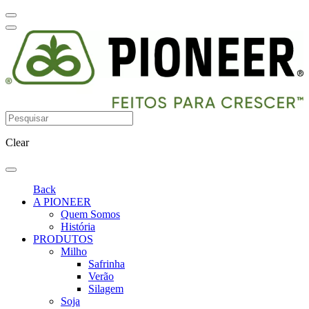
Clear
Back
A PIONEER
Quem Somos
História
PRODUTOS
Milho
Safrinha
Verão
Silagem
Soja