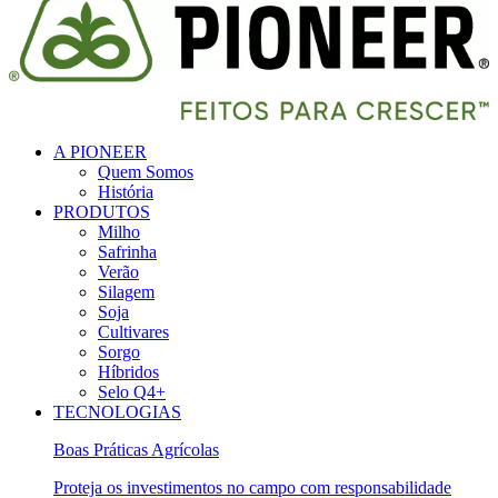
A PIONEER
Quem Somos
História
PRODUTOS
Milho
Safrinha
Verão
Silagem
Soja
Cultivares
Sorgo
Híbridos
Selo Q4+
TECNOLOGIAS
Boas Práticas Agrícolas
Proteja os investimentos no campo com responsabilidade