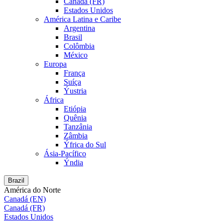
Canadá (FR)
Estados Unidos
América Latina e Caribe
Argentina
Brasil
Colômbia
México
Europa
França
Suíça
Ýustria
África
Etiópia
Quênia
Tanzânia
Zâmbia
Ýfrica do Sul
Ásia-Pacífico
Ýndia
Brazil
América do Norte
Canadá (EN)
Canadá (FR)
Estados Unidos