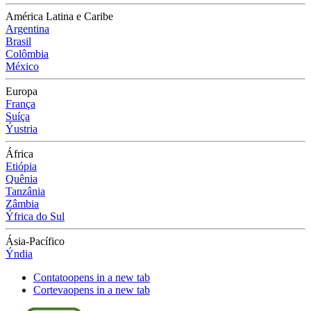
América Latina e Caribe
Argentina
Brasil
Colômbia
México
Europa
França
Suíça
Ýustria
África
Etiópia
Quênia
Tanzânia
Zâmbia
Ýfrica do Sul
Ásia-Pacífico
Ýndia
Contato
opens in a new tab
Corteva
opens in a new tab