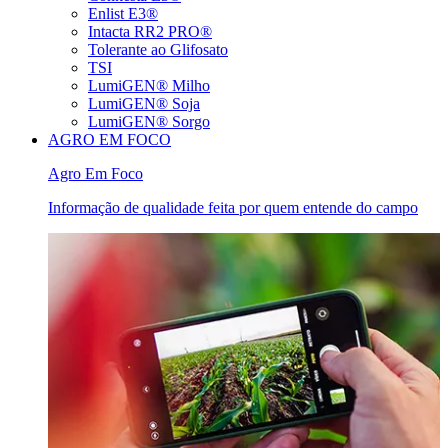
Enlist E3®
Intacta RR2 PRO®
Tolerante ao Glifosato
TSI
LumiGEN® Milho
LumiGEN® Soja
LumiGEN® Sorgo
AGRO EM FOCO
Agro Em Foco
Informação de qualidade feita por quem entende do campo