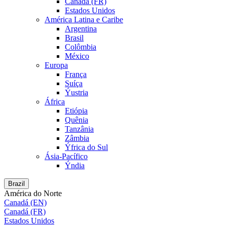
Canadá (FR)
Estados Unidos
América Latina e Caribe
Argentina
Brasil
Colômbia
México
Europa
França
Suíça
Ýustria
África
Etiópia
Quênia
Tanzânia
Zâmbia
Ýfrica do Sul
Ásia-Pacífico
Ýndia
Brazil
América do Norte
Canadá (EN)
Canadá (FR)
Estados Unidos