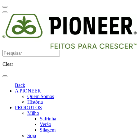
Clear
Back
A PIONEER
Quem Somos
História
PRODUTOS
Milho
Safrinha
Verão
Silagem
Soja