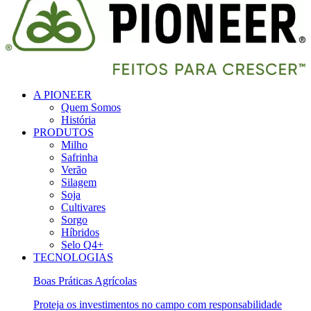
A PIONEER
Quem Somos
História
PRODUTOS
Milho
Safrinha
Verão
Silagem
Soja
Cultivares
Sorgo
Híbridos
Selo Q4+
TECNOLOGIAS
Boas Práticas Agrícolas
Proteja os investimentos no campo com responsabilidade