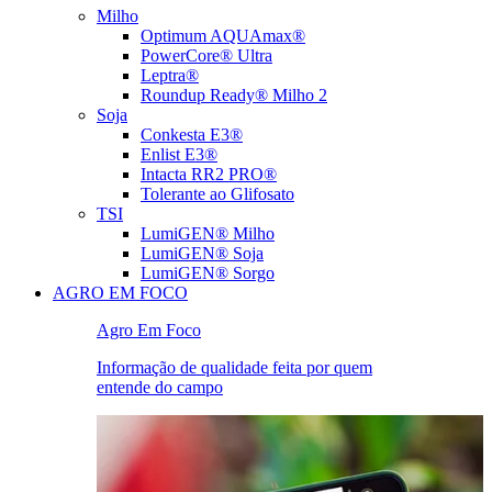
Milho
Optimum AQUAmax®
PowerCore® Ultra
Leptra®
Roundup Ready® Milho 2
Soja
Conkesta E3®
Enlist E3®
Intacta RR2 PRO®
Tolerante ao Glifosato
TSI
LumiGEN® Milho
LumiGEN® Soja
LumiGEN® Sorgo
AGRO EM FOCO
Agro Em Foco
Informação de qualidade feita por quem
entende do campo