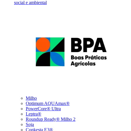
social e ambiental
Milho
Optimum AQUAmax®
PowerCore® Ultra
Leptra®
Roundup Ready® Milho 2
Soja
Conkesta E3®