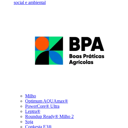
social e ambiental
Milho
Optimum AQUAmax®
PowerCore® Ultra
Leptra®
Roundup Ready® Milho 2
Soja
Conkesta E3®