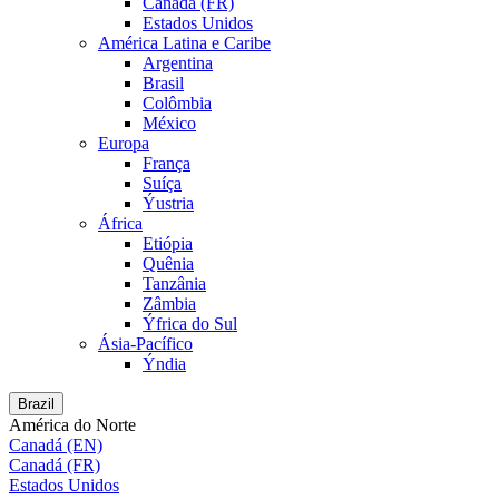
Canadá (FR)
Estados Unidos
América Latina e Caribe
Argentina
Brasil
Colômbia
México
Europa
França
Suíça
Ýustria
África
Etiópia
Quênia
Tanzânia
Zâmbia
Ýfrica do Sul
Ásia-Pacífico
Ýndia
Brazil
América do Norte
Canadá (EN)
Canadá (FR)
Estados Unidos