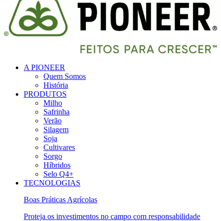
A PIONEER
Quem Somos
História
PRODUTOS
Milho
Safrinha
Verão
Silagem
Soja
Cultivares
Sorgo
Híbridos
Selo Q4+
TECNOLOGIAS
Boas Práticas Agrícolas
Proteja os investimentos no campo com responsabilidade