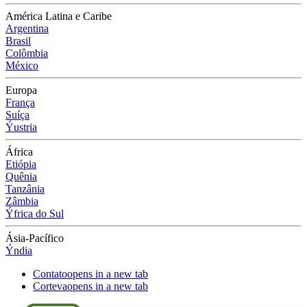
América Latina e Caribe
Argentina
Brasil
Colômbia
México
Europa
França
Suíça
Ýustria
África
Etiópia
Quênia
Tanzânia
Zâmbia
Ýfrica do Sul
Ásia-Pacífico
Ýndia
Contato
opens in a new tab
Corteva
opens in a new tab