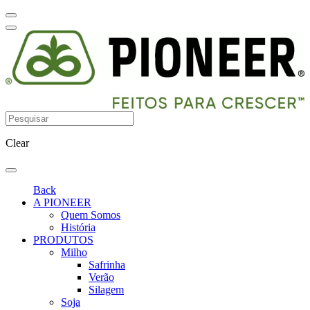
Clear
Back
A PIONEER
Quem Somos
História
PRODUTOS
Milho
Safrinha
Verão
Silagem
Soja