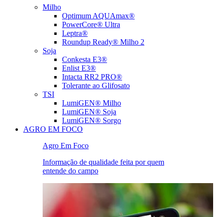
Milho
Optimum AQUAmax®
PowerCore® Ultra
Leptra®
Roundup Ready® Milho 2
Soja
Conkesta E3®
Enlist E3®
Intacta RR2 PRO®
Tolerante ao Glifosato
TSI
LumiGEN® Milho
LumiGEN® Soja
LumiGEN® Sorgo
AGRO EM FOCO
Agro Em Foco
Informação de qualidade feita por quem
entende do campo