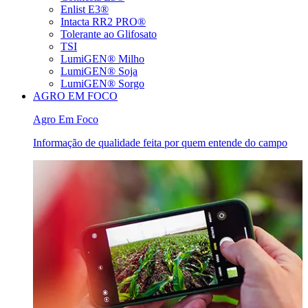
Enlist E3®
Intacta RR2 PRO®
Tolerante ao Glifosato
TSI
LumiGEN® Milho
LumiGEN® Soja
LumiGEN® Sorgo
AGRO EM FOCO
Agro Em Foco
Informação de qualidade feita por quem entende do campo