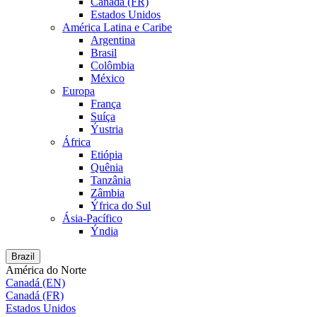
Canadá (FR)
Estados Unidos
América Latina e Caribe
Argentina
Brasil
Colômbia
México
Europa
França
Suíça
Ýustria
África
Etiópia
Quênia
Tanzânia
Zâmbia
Ýfrica do Sul
Ásia-Pacífico
Ýndia
Brazil
América do Norte
Canadá (EN)
Canadá (FR)
Estados Unidos