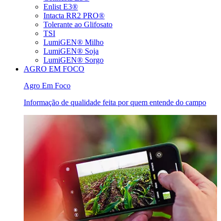
Enlist E3®
Intacta RR2 PRO®
Tolerante ao Glifosato
TSI
LumiGEN® Milho
LumiGEN® Soja
LumiGEN® Sorgo
AGRO EM FOCO
Agro Em Foco
Informação de qualidade feita por quem entende do campo