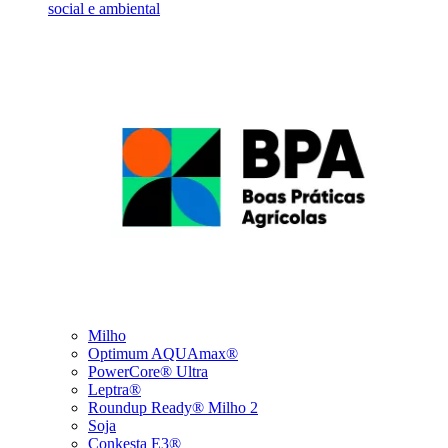
social e ambiental
Milho
Optimum AQUAmax®
PowerCore® Ultra
Leptra®
Roundup Ready® Milho 2
Soja
Conkesta E3®