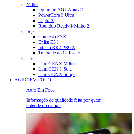
Milho
Optimum AQUAmax®
PowerCore® Ultra
Leptra®
Roundup Ready® Milho 2
Soja
Conkesta E3®
Enlist E3®
Intacta RR2 PRO®
Tolerante ao Glifosato
TSI
LumiGEN® Milho
LumiGEN® Soja
LumiGEN® Sorgo
AGRO EM FOCO
Agro Em Foco
Informação de qualidade feita por quem
entende do campo