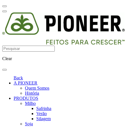
Clear
Back
A PIONEER
Quem Somos
História
PRODUTOS
Milho
Safrinha
Verão
Silagem
Soja