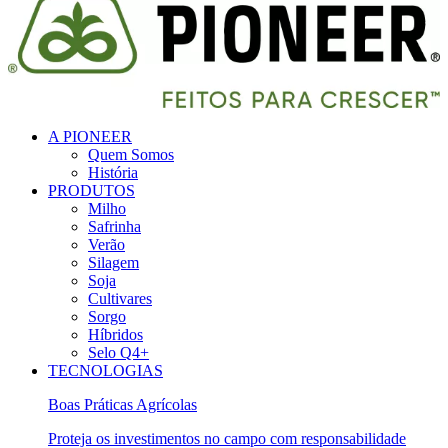
A PIONEER
Quem Somos
História
PRODUTOS
Milho
Safrinha
Verão
Silagem
Soja
Cultivares
Sorgo
Híbridos
Selo Q4+
TECNOLOGIAS
Boas Práticas Agrícolas
Proteja os investimentos no campo com responsabilidade