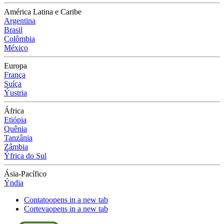
América Latina e Caribe
Argentina
Brasil
Colômbia
México
Europa
França
Suíça
Ýustria
África
Etiópia
Quênia
Tanzânia
Zâmbia
Ýfrica do Sul
Ásia-Pacífico
Ýndia
Contato
opens in a new tab
Corteva
opens in a new tab