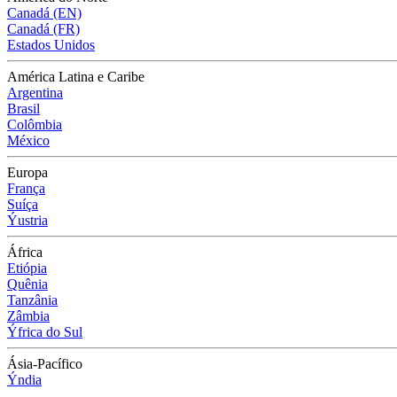
Canadá (EN)
Canadá (FR)
Estados Unidos
América Latina e Caribe
Argentina
Brasil
Colômbia
México
Europa
França
Suíça
Ýustria
África
Etiópia
Quênia
Tanzânia
Zâmbia
Ýfrica do Sul
Ásia-Pacífico
Ýndia