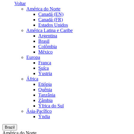
Voltar
América do Norte
Canadá (EN)
Canadá (FR)
Estados Unidos
América Latina e Caribe
Argentina
Brasil
Colômbia
México
Europa
França
Suíça
Ýustria
África
Etiópia
Quênia
Tanzânia
Zâmbia
Ýfrica do Sul
Ásia-Pacífico
Ýndia
Brazil
América do Norte