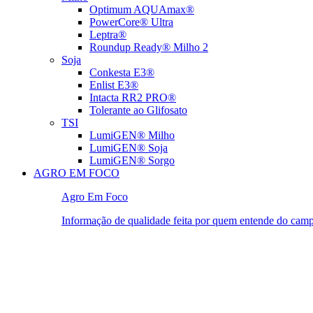
Optimum AQUAmax®
PowerCore® Ultra
Leptra®
Roundup Ready® Milho 2
Soja
Conkesta E3®
Enlist E3®
Intacta RR2 PRO®
Tolerante ao Glifosato
TSI
LumiGEN® Milho
LumiGEN® Soja
LumiGEN® Sorgo
AGRO EM FOCO
Agro Em Foco
Informação de qualidade feita por quem entende do cam