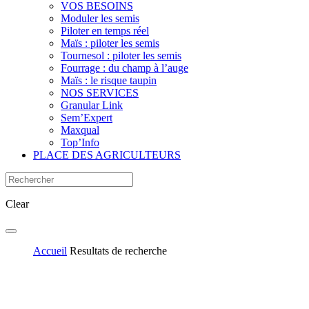
VOS BESOINS
Moduler les semis
Piloter en temps réel
Maïs : piloter les semis
Tournesol : piloter les semis
Fourrage : du champ à l’auge
Maïs : le risque taupin
NOS SERVICES
Granular Link
Sem’Expert
Maxqual
Top’Info
PLACE DES AGRICULTEURS
Clear
Accueil
Resultats de recherche