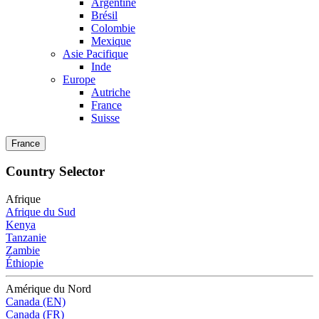
Argentine
Brésil
Colombie
Mexique
Asie Pacifique
Inde
Europe
Autriche
France
Suisse
France
Country Selector
Afrique
Afrique du Sud
Kenya
Tanzanie
Zambie
Éthiopie
Amérique du Nord
Canada (EN)
Canada (FR)