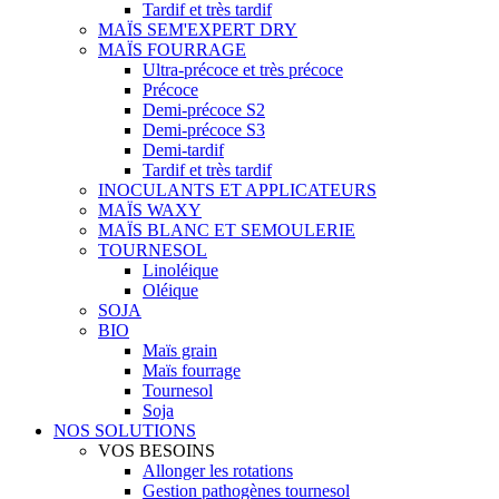
Tardif et très tardif
MAÏS SEM'EXPERT DRY
MAÏS FOURRAGE
Ultra-précoce et très précoce
Précoce
Demi-précoce S2
Demi-précoce S3
Demi-tardif
Tardif et très tardif
INOCULANTS ET APPLICATEURS
MAÏS WAXY
MAÏS BLANC ET SEMOULERIE
TOURNESOL
Linoléique
Oléique
SOJA
BIO
Maïs grain
Maïs fourrage
Tournesol
Soja
NOS SOLUTIONS
VOS BESOINS
Allonger les rotations
Gestion pathogènes tournesol