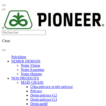
Clear
Précédent
SEMER DEMAIN
Notre Vision
Notre Expertise
Notre Histoire
NOS PRODUITS
MAÏS GRAIN
Ultra-précoce et très précoce
Précoce
Demi-précoce G2
Demi-précoce G3
Demi-tardif