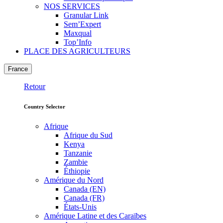
NOS SERVICES
Granular Link
Sem’Expert
Maxqual
Top’Info
PLACE DES AGRICULTEURS
France
Retour
Country Selector
Afrique
Afrique du Sud
Kenya
Tanzanie
Zambie
Éthiopie
Amérique du Nord
Canada (EN)
Canada (FR)
États-Unis
Amérique Latine et des Caraïbes