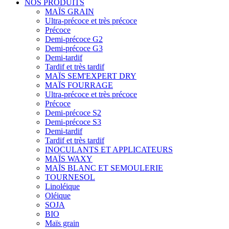
NOS PRODUITS
MAÏS GRAIN
Ultra-précoce et très précoce
Précoce
Demi-précoce G2
Demi-précoce G3
Demi-tardif
Tardif et très tardif
MAÏS SEM'EXPERT DRY
MAÏS FOURRAGE
Ultra-précoce et très précoce
Précoce
Demi-précoce S2
Demi-précoce S3
Demi-tardif
Tardif et très tardif
INOCULANTS ET APPLICATEURS
MAÏS WAXY
MAÏS BLANC ET SEMOULERIE
TOURNESOL
Linoléique
Oléique
SOJA
BIO
Maïs grain