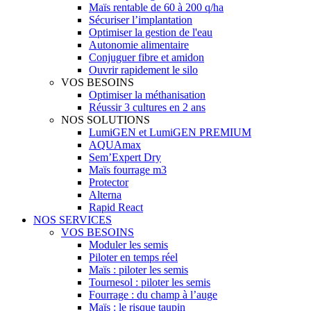
Maïs rentable de 60 à 200 q/ha
Sécuriser l’implantation
Optimiser la gestion de l'eau
Autonomie alimentaire
Conjuguer fibre et amidon
Ouvrir rapidement le silo
VOS BESOINS
Optimiser la méthanisation
Réussir 3 cultures en 2 ans
NOS SOLUTIONS
LumiGEN et LumiGEN PREMIUM
AQUAmax
Sem’Expert Dry
Maïs fourrage m3
Protector
Alterna
Rapid React
NOS SERVICES
VOS BESOINS
Moduler les semis
Piloter en temps réel
Maïs : piloter les semis
Tournesol : piloter les semis
Fourrage : du champ à l’auge
Maïs : le risque taupin