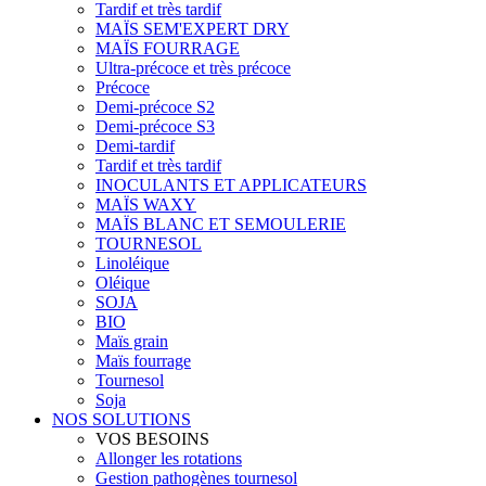
Tardif et très tardif
MAÏS SEM'EXPERT DRY
MAÏS FOURRAGE
Ultra-précoce et très précoce
Précoce
Demi-précoce S2
Demi-précoce S3
Demi-tardif
Tardif et très tardif
INOCULANTS ET APPLICATEURS
MAÏS WAXY
MAÏS BLANC ET SEMOULERIE
TOURNESOL
Linoléique
Oléique
SOJA
BIO
Maïs grain
Maïs fourrage
Tournesol
Soja
NOS SOLUTIONS
VOS BESOINS
Allonger les rotations
Gestion pathogènes tournesol