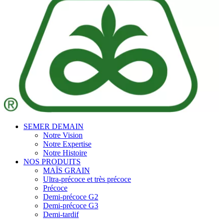
SEMER DEMAIN
Notre Vision
Notre Expertise
Notre Histoire
NOS PRODUITS
MAÏS GRAIN
Ultra-précoce et très précoce
Précoce
Demi-précoce G2
Demi-précoce G3
Demi-tardif