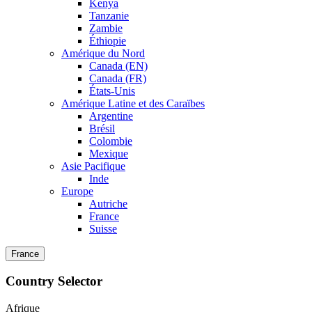
Kenya
Tanzanie
Zambie
Éthiopie
Amérique du Nord
Canada (EN)
Canada (FR)
États-Unis
Amérique Latine et des Caraïbes
Argentine
Brésil
Colombie
Mexique
Asie Pacifique
Inde
Europe
Autriche
France
Suisse
France
Country Selector
Afrique