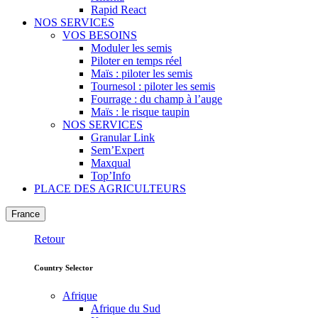
Rapid React
NOS SERVICES
VOS BESOINS
Moduler les semis
Piloter en temps réel
Maïs : piloter les semis
Tournesol : piloter les semis
Fourrage : du champ à l’auge
Maïs : le risque taupin
NOS SERVICES
Granular Link
Sem’Expert
Maxqual
Top’Info
PLACE DES AGRICULTEURS
France
Retour
Country Selector
Afrique
Afrique du Sud