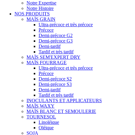
Notre Expertise
Notre Histoire
NOS PRODUITS
MAÏS GRAIN
Ultra-précoce et très précoce
Précoce
Demi-précoce G2
Demi-précoce G3
Demi-tardif
Tardif et très tardif
MAÏS SEM'EXPERT DRY
MAÏS FOURRAGE
Ultra-précoce et très précoce
Précoce
Demi-précoce S2
Demi-précoce S3
Demi-tardif
Tardif et très tardif
INOCULANTS ET APPLICATEURS
MAÏS WAXY
MAÏS BLANC ET SEMOULERIE
TOURNESOL
Linoléique
Oléique
SOJA