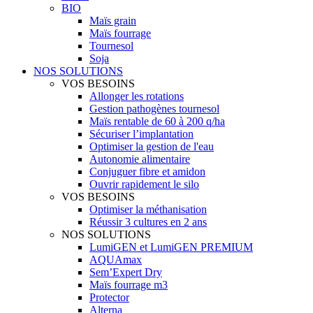
BIO
Maïs grain
Maïs fourrage
Tournesol
Soja
NOS SOLUTIONS
VOS BESOINS
Allonger les rotations
Gestion pathogènes tournesol
Maïs rentable de 60 à 200 q/ha
Sécuriser l’implantation
Optimiser la gestion de l'eau
Autonomie alimentaire
Conjuguer fibre et amidon
Ouvrir rapidement le silo
VOS BESOINS
Optimiser la méthanisation
Réussir 3 cultures en 2 ans
NOS SOLUTIONS
LumiGEN et LumiGEN PREMIUM
AQUAmax
Sem’Expert Dry
Maïs fourrage m3
Protector
Alterna