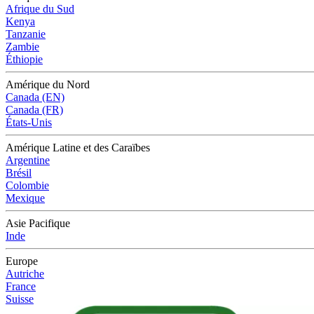
Afrique du Sud
Kenya
Tanzanie
Zambie
Éthiopie
Amérique du Nord
Canada (EN)
Canada (FR)
États-Unis
Amérique Latine et des Caraïbes
Argentine
Brésil
Colombie
Mexique
Asie Pacifique
Inde
Europe
Autriche
France
Suisse