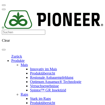
Clear
Zurück
Produkte
Mais
Innovativ im Mais
Produktübersicht
Regionale Anbauempfehlung
Optimum Aquamax® Technologie
Versuchsergebnisse
Spintor™ GR Insektizid
Raps
Stark im Raps
Produktübersicht