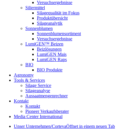
Versuchsergebnisse
Siliermittel
Silagequalität im Fokus
Produktübersicht
Silageanalytik
Sonnenblumen
Sonnenblumensortiment
Versuchsergebnisse
LumiGEN™ Beizen
Beizlösungen
LumiGEN Mais
LumiGEN Raps
BIO
BIO Produkte
Agronomy
Tools & Services
Silage Service
Silageanalyse
Aussaatmengenrechner
Kontakt
Kontakt
Pioneer Verkaufsberater
Media Center International
Unser Unternehmen/Corteva
Öffnet in einem neuen Tab