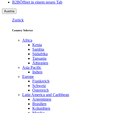
B2B
Öffnet in einem neuen Tab
Austria
Zurück
Country Selector
Africa
Kenia
Sambia
Südafrika
Tansania
Äthiopien
Asia Pacific
Indien
Europe
Frankreich
Schweiz
Österreich
Latin America and Caribbean
Argentinien
Brasilien
Kolumbien
Mexiko