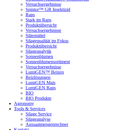
Versuchsergebnisse
Spintor™ GR Insektizid
Raps
Stark im Raps
Produktübersicht
Versuchsergebnisse
Siliermittel
Silagequalität im Fokus
Produktübersicht
Silageanalytik
Sonnenblumen
Sonnenblumensortiment
Versuchsergebnisse
LumiGEN™ Beizen
Beizlösungen
LumiGEN Mais
LumiGEN Raps
BIO
BIO Produkte
Agronomy
Tools & Services
Silage Service
Silageanalyse
Aussaatmengenrechner
Kontakt