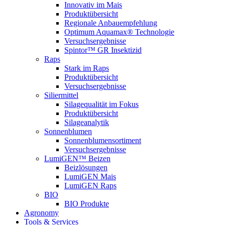
Innovativ im Mais
Produktübersicht
Regionale Anbauempfehlung
Optimum Aquamax® Technologie
Versuchsergebnisse
Spintor™ GR Insektizid
Raps
Stark im Raps
Produktübersicht
Versuchsergebnisse
Siliermittel
Silagequalität im Fokus
Produktübersicht
Silageanalytik
Sonnenblumen
Sonnenblumensortiment
Versuchsergebnisse
LumiGEN™ Beizen
Beizlösungen
LumiGEN Mais
LumiGEN Raps
BIO
BIO Produkte
Agronomy
Tools & Services