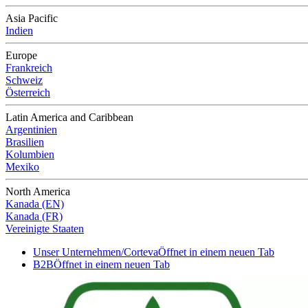
Asia Pacific
Indien
Europe
Frankreich
Schweiz
Österreich
Latin America and Caribbean
Argentinien
Brasilien
Kolumbien
Mexiko
North America
Kanada (EN)
Kanada (FR)
Vereinigte Staaten
Unser Unternehmen/Corteva
Öffnet in einem neuen Tab
B2B
Öffnet in einem neuen Tab