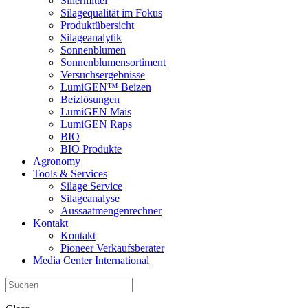
Siliermittel
Silagequalität im Fokus
Produktübersicht
Silageanalytik
Sonnenblumen
Sonnenblumensortiment
Versuchsergebnisse
LumiGEN™ Beizen
Beizlösungen
LumiGEN Mais
LumiGEN Raps
BIO
BIO Produkte
Agronomy
Tools & Services
Silage Service
Silageanalyse
Aussaatmengenrechner
Kontakt
Kontakt
Pioneer Verkaufsberater
Media Center International