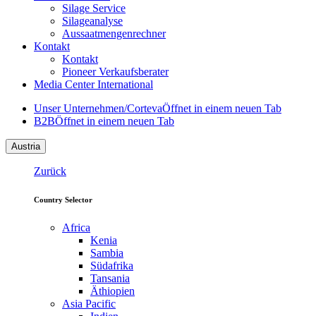
Silage Service
Silageanalyse
Aussaatmengenrechner
Kontakt
Kontakt
Pioneer Verkaufsberater
Media Center International
Unser Unternehmen/Corteva
Öffnet in einem neuen Tab
B2B
Öffnet in einem neuen Tab
Austria
Zurück
Country Selector
Africa
Kenia
Sambia
Südafrika
Tansania
Äthiopien
Asia Pacific