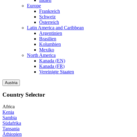
Indien
Europe
Frankreich
Schweiz
Österreich
Latin America and Caribbean
Argentinien
Brasilien
Kolumbien
Mexiko
North America
Kanada (EN)
Kanada (FR)
Vereinigte Staaten
Austria
Country Selector
Africa
Kenia
Sambia
Südafrika
Tansania
Äthiopien