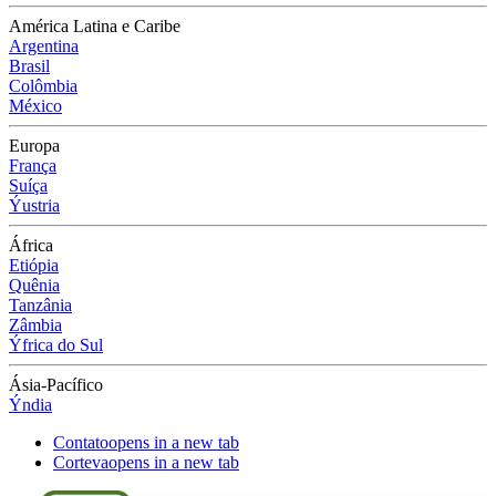
América Latina e Caribe
Argentina
Brasil
Colômbia
México
Europa
França
Suíça
Ýustria
África
Etiópia
Quênia
Tanzânia
Zâmbia
Ýfrica do Sul
Ásia-Pacífico
Ýndia
Contato
opens in a new tab
Corteva
opens in a new tab