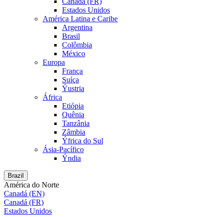
Canadá (FR)
Estados Unidos
América Latina e Caribe
Argentina
Brasil
Colômbia
México
Europa
França
Suíça
Ýustria
África
Etiópia
Quênia
Tanzânia
Zâmbia
Ýfrica do Sul
Ásia-Pacífico
Ýndia
Brazil
América do Norte
Canadá (EN)
Canadá (FR)
Estados Unidos