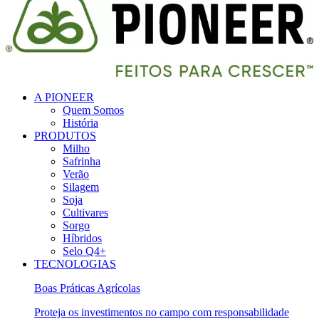
A PIONEER
Quem Somos
História
PRODUTOS
Milho
Safrinha
Verão
Silagem
Soja
Cultivares
Sorgo
Híbridos
Selo Q4+
TECNOLOGIAS
Boas Práticas Agrícolas
Proteja os investimentos no campo com responsabilidade