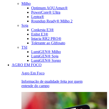
Milho
Optimum AQUAmax®
PowerCore® Ultra
Leptra®
Roundup Ready® Milho 2
Soja
Conkesta E3®
Enlist E3®
Intacta RR2 PRO®
Tolerante ao Glifosato
TSI
LumiGEN® Milho
LumiGEN® Soja
LumiGEN® Sorgo
AGRO EM FOCO
Agro Em Foco
Informação de qualidade feita por quem
entende do campo