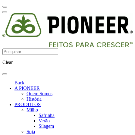
Clear
Back
A PIONEER
Quem Somos
História
PRODUTOS
Milho
Safrinha
Verão
Silagem
Soja