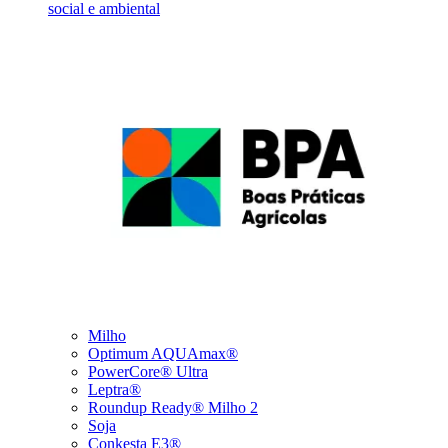
social e ambiental
Milho
Optimum AQUAmax®
PowerCore® Ultra
Leptra®
Roundup Ready® Milho 2
Soja
Conkesta E3®