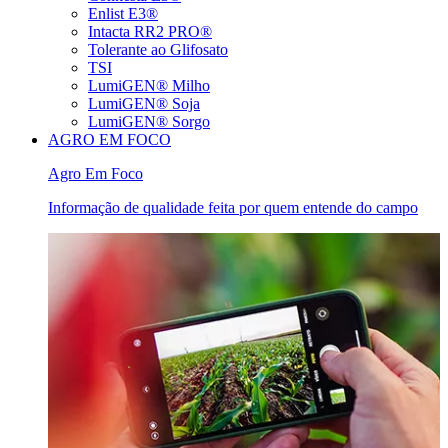
Enlist E3®
Intacta RR2 PRO®
Tolerante ao Glifosato
TSI
LumiGEN® Milho
LumiGEN® Soja
LumiGEN® Sorgo
AGRO EM FOCO
Agro Em Foco
Informação de qualidade feita por quem entende do campo