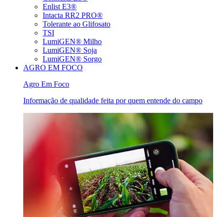
Enlist E3®
Intacta RR2 PRO®
Tolerante ao Glifosato
TSI
LumiGEN® Milho
LumiGEN® Soja
LumiGEN® Sorgo
AGRO EM FOCO
Agro Em Foco
Informação de qualidade feita por quem entende do campo