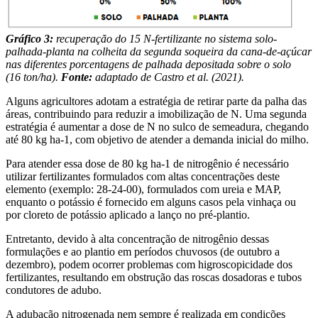
Gráfico 3:
recuperação do 15 N-fertilizante no sistema solo-
palhada-planta na colheita da segunda soqueira da cana-de-açúcar
nas diferentes porcentagens de palhada depositada sobre o solo
(16 ton/ha).
Fonte:
adaptado de Castro et al. (2021).
Alguns agricultores adotam a estratégia de retirar parte da palha das
áreas, contribuindo para reduzir a imobilização de N. Uma segunda
estratégia é aumentar a dose de N no sulco de semeadura, chegando
até 80 kg ha-1, com objetivo de atender a demanda inicial do milho.
Para atender essa dose de 80 kg ha-1 de nitrogênio é necessário
utilizar fertilizantes formulados com altas concentrações deste
elemento (exemplo: 28-24-00), formulados com ureia e MAP,
enquanto o potássio é fornecido em alguns casos pela vinhaça ou
por cloreto de potássio aplicado a lanço no pré-plantio.
Entretanto, devido à alta concentração de nitrogênio dessas
formulações e ao plantio em períodos chuvosos (de outubro a
dezembro), podem ocorrer problemas com higroscopicidade dos
fertilizantes, resultando em obstrução das roscas dosadoras e tubos
condutores de adubo.
A adubação nitrogenada nem sempre é realizada em condições