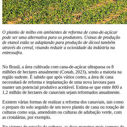
O plantio de milho em ambientes de reforma de cana-de-açúcar
pode ser uma alternativa para os produtores. Usinas de produção
de etanol estão se adaptando para produção de álcool também
através do cereal, visando reduzir a ociosidade da indústria na
entressafra.
No Brasil, a área cultivada com cana-de-açúcar ultrapassa os 8
milhões de hectares anualmente (Conab, 2023), sendo a maioria na
região sudeste. É sabido que após vários cortes, a área de cana
necessitará de reforma e implantação de uma nova lavoura para
manter um potencial produtivo aceitável. Estima-se que entre 800 a
1,2 milhão de hectares de canaviais sejam reformados anualmente.
Existem várias formas de realizar a reforma dos canaviais, tais como
o preparo do solo seguido de um novo plantio de cana ou rotação de
culturas como soja, amendoim ou culturas de adubação verde, com
as crotalárias, por exemplo.
No sistema de rotação de culturas, as duas maneiras mais comuns de