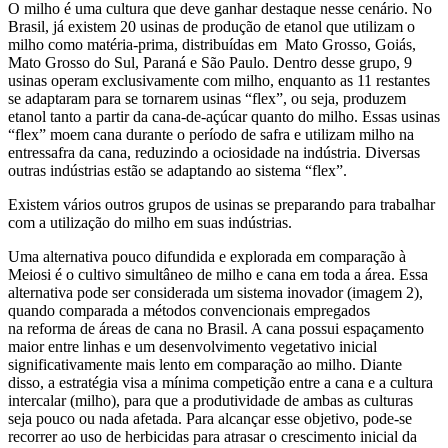
O milho é uma cultura que deve ganhar destaque nesse cenário. No
Brasil, já existem 20 usinas de produção de etanol que utilizam o
milho como matéria-prima, distribuídas em Mato Grosso, Goiás,
Mato Grosso do Sul, Paraná e São Paulo. Dentro desse grupo, 9
usinas operam exclusivamente com milho, enquanto as 11 restantes
se adaptaram para se tornarem usinas “flex”, ou seja, produzem
etanol tanto a partir da cana-de-açúcar quanto do milho. Essas usinas
“flex” moem cana durante o período de safra e utilizam milho na
entressafra da cana, reduzindo a ociosidade na indústria. Diversas
outras indústrias estão se adaptando ao sistema “flex”.
Existem vários outros grupos de usinas se preparando para trabalhar
com a utilização do milho em suas indústrias.
Uma alternativa pouco difundida e explorada em comparação à
Meiosi é o cultivo simultâneo de milho e cana em toda a área. Essa
alternativa pode ser considerada um sistema inovador (imagem 2),
quando comparada a métodos convencionais empregados
na
reforma de áreas de cana no Brasil. A cana possui espaçamento
maior entre linhas e um desenvolvimento vegetativo inicial
significativamente mais lento em comparação ao milho. Diante
disso, a estratégia visa a mínima competição entre a cana e a cultura
intercalar (milho), para que a produtividade de ambas as culturas
seja pouco ou nada afetada. Para alcançar esse objetivo, pode-se
recorrer ao uso de herbicidas para atrasar o crescimento inicial da