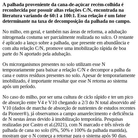
A palhada proveniente da cana-de-açúcar recém-colhida é
reconhecida por possuir altas relações C/N, encontrada na
literatura variando de 60:1 a 100:1. Essa relação é um fator
determinante na taxa de decomposição da palhada no campo.
No milho, em geral, e também nas áreas de reforma, a adubação
nitrogenada costuma ser parcialmente realizada no sulco. O restante
é aplicado a lanço sobre a palhada, que presente em abundância e
com alta relação C/N, promove uma imobilização rápida de boa
parte do N aportado pela adubação.
Os microrganismos presentes no solo utilizam esse N
temporariamente para baixar a relação C/N e
decompor a palha da
cana e outros resíduos presentes no solo. Apesar de temporariamente
imobilizado, é importante ressaltar que esse N retorna ao sistema
após um período.
No caso do milho, por ser uma cultura de ciclo rápido e ter um pico
de absorção entre V4 e V10 chegando a 2/3 do N total absorvido até
V10 (dados de marcha de absorção de nutrientes de estudos recentes
da Pioneer®), já observamos a campo amarelecimento e deficiência
de N nestas áreas devido à imobilização temporária. Pesquisas
realizadas por Castro et al.(2021), com N marcado e três níveis de
palhada de cana no solo (0%, 50% e 100% da palhada mantida),
mostram que o N começa a retornar para o sistema após 90 dias.