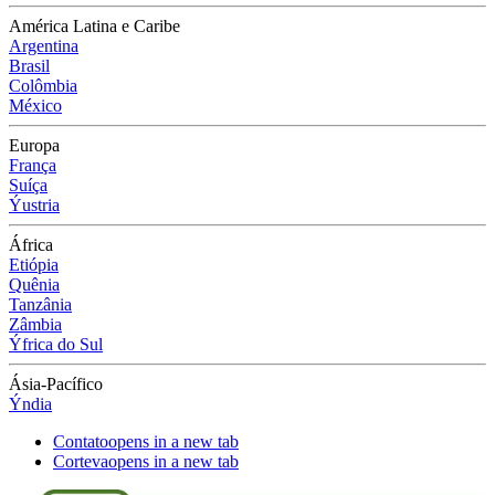
América Latina e Caribe
Argentina
Brasil
Colômbia
México
Europa
França
Suíça
Ýustria
África
Etiópia
Quênia
Tanzânia
Zâmbia
Ýfrica do Sul
Ásia-Pacífico
Ýndia
Contato
opens in a new tab
Corteva
opens in a new tab