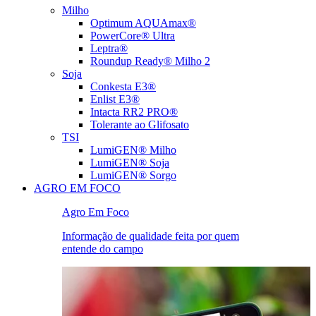
Milho
Optimum AQUAmax®
PowerCore® Ultra
Leptra®
Roundup Ready® Milho 2
Soja
Conkesta E3®
Enlist E3®
Intacta RR2 PRO®
Tolerante ao Glifosato
TSI
LumiGEN® Milho
LumiGEN® Soja
LumiGEN® Sorgo
AGRO EM FOCO
Agro Em Foco
Informação de qualidade feita por quem
entende do campo