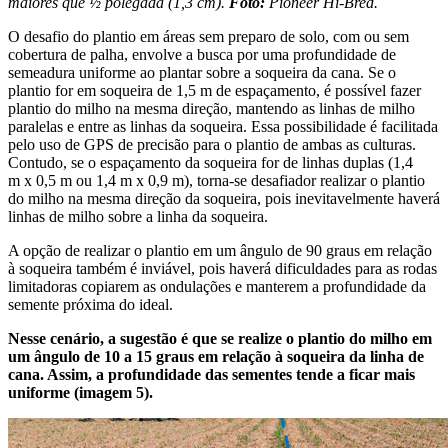
maiores que ½ polegada (1,3 cm).
Foto:
Pioneer Hi-Bred.
O desafio do plantio em áreas sem preparo de solo, com ou sem
cobertura de palha, envolve a busca por uma profundidade de
semeadura uniforme ao plantar sobre a soqueira da cana. Se o
plantio for em soqueira de 1,5 m de espaçamento, é possível fazer
plantio
do milho na mesma direção, mantendo as linhas de milho
paralelas e entre as linhas da soqueira. Essa possibilidade é facilitada
pelo uso de GPS de precisão para o plantio de ambas as culturas.
Contudo, se o espaçamento da soqueira for de linhas duplas (1,4
m x 0,5 m ou 1,4 m x 0,9 m), torna-se desafiador realizar o plantio
do milho na mesma direção da soqueira, pois inevitavelmente haverá
linhas de milho sobre a linha da soqueira.
A opção de realizar o plantio em um ângulo de 90 graus em relação
à soqueira também é inviável, pois haverá dificuldades para as rodas
limitadoras copiarem as ondulações e manterem a profundidade da
semente próxima do ideal.
Nesse cenário, a sugestão é que se realize o plantio do milho em
um ângulo de 10 a 15 graus em relação à soqueira da linha de
cana. Assim, a profundidade das sementes tende a ficar mais
uniforme (imagem 5).