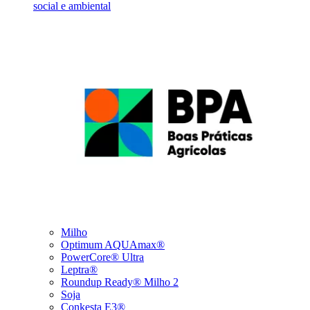
social e ambiental
Milho
Optimum AQUAmax®
PowerCore® Ultra
Leptra®
Roundup Ready® Milho 2
Soja
Conkesta E3®