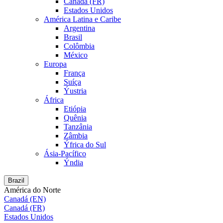
Canadá (FR)
Estados Unidos
América Latina e Caribe
Argentina
Brasil
Colômbia
México
Europa
França
Suíça
Ýustria
África
Etiópia
Quênia
Tanzânia
Zâmbia
Ýfrica do Sul
Ásia-Pacífico
Ýndia
Brazil
América do Norte
Canadá (EN)
Canadá (FR)
Estados Unidos