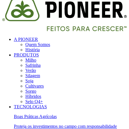
A PIONEER
Quem Somos
História
PRODUTOS
Milho
Safrinha
Verão
Silagem
Soja
Cultivares
Sorgo
Híbridos
Selo Q4+
TECNOLOGIAS
Boas Práticas Agrícolas
Proteja os investimentos no campo com responsabilidade