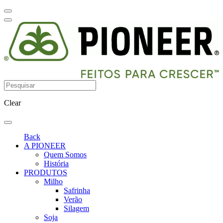
Clear
Back
A PIONEER
Quem Somos
História
PRODUTOS
Milho
Safrinha
Verão
Silagem
Soja