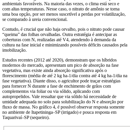
ambientais favoráveis. Na maioria das
vezes, o clima está seco e
com altas temperaturas. Nesse caso, o nitrato de amônio se torna
uma boa opção, por ser menos suscetível a perdas por volatilização,
se comparado à ureia convencional.
Contudo, é crucial que não haja orvalho, pois o nitrato pode causar
“queima” das folhas orvalhadas. Outra estratégia é antecipar as
coberturas com N, realizadas até V4, atendendo à demanda da
cultura na fase inicial e minimizando possíveis déficits causados pela
imobilização.
Estudos recentes (2012 até 2020), demonstram que os híbridos
modernos do mercado, apresentam um
pico de absorção na fase
vegetativa, mas existe ainda absorção significativa após o
florescimento (média de até 2 kg ha-1/dia contra até 4 kg ha-1/dia na
fase vegetativa). Diante disso, o agricultor pode traçar estratégias
para fornecer N durante a fase de enchimento de grãos com
complementos via foliar ou via sólido, aplicando com
autopropelidos. Vale ressaltar que via sólido há necessidade de
umidade adequada no solo para solubilização do N e absorção por
fluxo de massa. No gráfico 4, é possível observar resposta somente
no ambiente de Itapetininga–SP (irrigado) e pouca resposta em
Taquarivaí–SP (sequeiro).