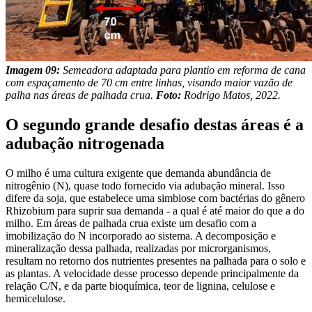
Imagem 09:
Semeadora adaptada para plantio em reforma de cana
com espaçamento de 70 cm entre linhas, visando maior vazão de
palha nas áreas de palhada crua.
Foto:
Rodrigo Matos, 2022.
O segundo grande desafio destas áreas é a
adubação nitrogenada
O milho é uma cultura exigente que demanda abundância de
nitrogênio (N), quase todo fornecido via adubação mineral. Isso
difere da soja, que estabelece uma simbiose com bactérias do gênero
Rhizobium para suprir sua demanda - a qual é até maior do que a do
milho. Em áreas de palhada crua existe um desafio com a
imobilização do N incorporado ao sistema. A decomposição e
mineralização dessa palhada, realizadas por microrganismos,
resultam no retorno dos nutrientes presentes na palhada para o solo e
as plantas. A velocidade desse processo depende principalmente da
relação C/N, e da parte bioquímica, teor de lignina, celulose e
hemicelulose.